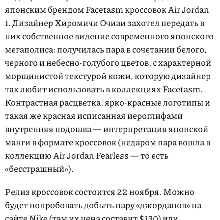
японским брендом Facetasm кроссовок Air Jordan
1. Дизайнер Хиромичи Очиаи захотел передать в
них собственное видение современного японского
мегаполиса: получилась пара в сочетании белого,
черного и небесно-голубого цветов, с характерной
морщинистой текстурой кожи, которую дизайнер
так любит использовать в коллекциях Facetasm.
Контрастная расцветка, ярко-красные логотипы и
такая же красная исписанная иероглифами
внутренняя подошва — интерпретация японской
манги в формате кроссовок (недаром пара вошла в
коллекцию Air Jordan Fearless — то есть
«бесстрашный»).
Релиз кроссовок состоится 22 ноября. Можно
будет попробовать добыть пару «джорданов» на
сайте
Nike (там их цена составит $130) или