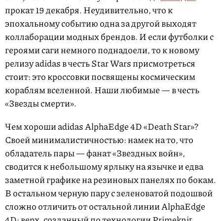
прокат 19 декабря. Неудивительно, что к
эпохальному событию одна за другой выходят
коллаборации модных брендов. И если футболки с
героями саги немного поднадоели, то к новому
релизу adidas в честь Star Wars присмотреться
стоит: это кроссовки посвящены космическим
кораблям вселенной. Наши любимые — в честь
«Звезды смерти».
Чем хороши adidas AlphaEdge 4D «Death Star»?
Своей минималистичностью: намек на то, что
обладатель пары — фанат «Звездных войн»,
сводится к небольшому ярлыку на язычке и едва
заметной графике на резиновых панелях по бокам.
В остальном черную пару с зеленоватой подошвой
сложно отличить от остальной линии AlphaEdge
4D: верх, созданный по технологии Primeknit,