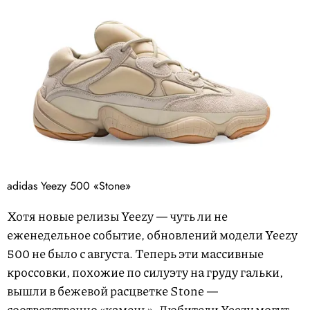
adidas Yeezy 500 «Stone»
Хотя новые релизы Yeezy — чуть ли не
еженедельное событие, обновлений модели Yeezy
500 не было с августа. Теперь эти массивные
кроссовки, похожие по силуэту на груду гальки,
вышли в бежевой расцветке Stone —
соответственно «камень». Любители Yeezy могут