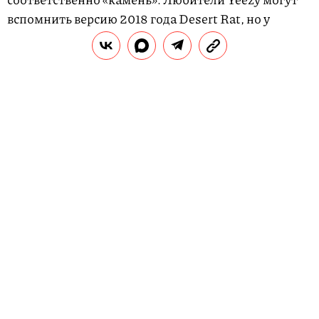
вспомнить версию 2018 года Desert Rat, но у
нынешних Stone оттенок бежевого темнее. Верх
сочетает в себе монохромные элементы из замши
и сетки, а в подошве вместо технологии Boost, как
у многих других Yeezy, используется технология
adiPrene+, которая обеспечивает прочную опору
при ходьбе.
Новые Yeezy 500 выйдут во взрослых, детских и
младенческих размерах 23 ноября. Цена пар
составит $200, $130 и $100 соответственно.
ЧИТАЙТЕ ТАКЖЕ:
Одежда-заявление: где купить кожаную куртку
с аппликациями и надписями как у Фаррелла
Уильямса