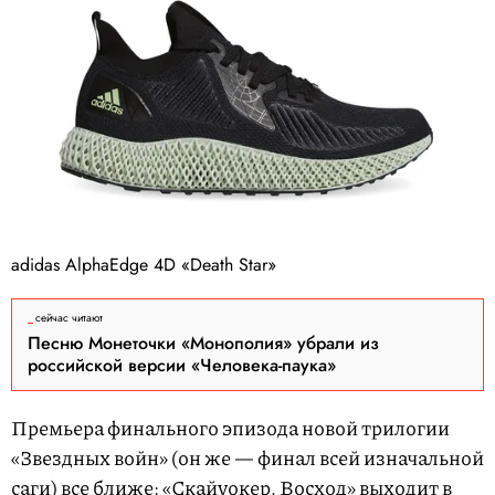
adidas AlphaEdge 4D «Death Star»
сейчас читают
Песню Монеточки «Монополия» убрали из
российской версии «Человека-паука»
Премьера финального эпизода новой трилогии
«Звездных войн» (он же — финал всей изначальной
саги) все ближе: «Скайуокер. Восход»
выходит
в