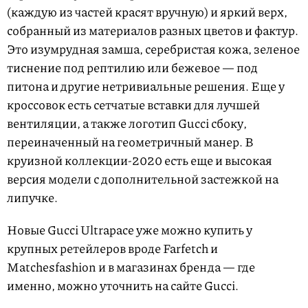
(каждую из частей красят вручную) и яркий верх,
собранный из материалов разных цветов и фактур.
Это изумрудная замша, серебристая кожа, зеленое
тиснение под рептилию или бежевое — под
питона и другие нетривиальные решения. Еще у
кроссовок есть сетчатые вставки для лучшей
вентиляции, а также логотип Gucci сбоку,
переиначенный на геометричный манер. В
круизной коллекции-2020 есть еще и высокая
версия модели с дополнительной застежкой на
липучке.
Новые Gucci Ultrapace уже можно купить у
крупных ретейлеров вроде Farfetch и
Matchesfashion и в магазинах бренда — где
именно, можно уточнить на сайте Gucci.