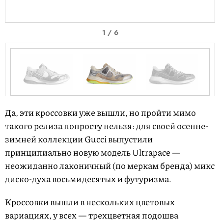
I
1 / 6
t
e
m
1
o
I
f
t
Да, эти кроссовки уже вышли, но пройти мимо
6
e
такого релиза попросту нельзя: для своей осенне-
m
зимней коллекции Gucci выпустили
1
принципиально новую модель Ultrapace —
o
неожиданно лаконичный (по меркам бренда) микс
f
диско-духа восьмидесятых и футуризма.
6
Кроссовки вышли в нескольких цветовых
вариациях, у всех — трехцветная подошва