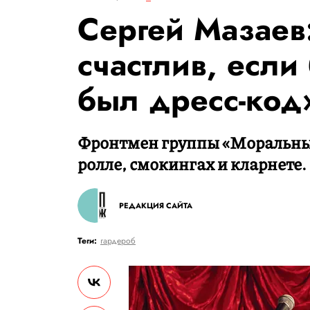
Сергей Мазаев
счастлив, если
был дресс-код
Фронтмен группы «Моральный
ролле, смокингах и кларнете.
РЕДАКЦИЯ САЙТА
Теги:
гардероб