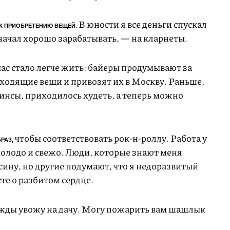
В юности я все деньги спускал
 К ПРИОБРЕТЕНИЮ ВЕЩЕЙ.
 начал хорошо зарабатывать, — на кларнеты.
ас стало легче жить: байеры продумывают за
ходящие вещи и привозят их в Москву. Раньше,
жинсы, приходилось худеть, а теперь можно
чтобы соответствовать рок-н-роллу. Работа у
РАЗ,
молодо и свежо. Люди, которые знают меня
ысину, но другие подумают, что я недоразвитый
сте о разбитом сердце.
жды увожу на дачу. Могу пожарить вам шашлык