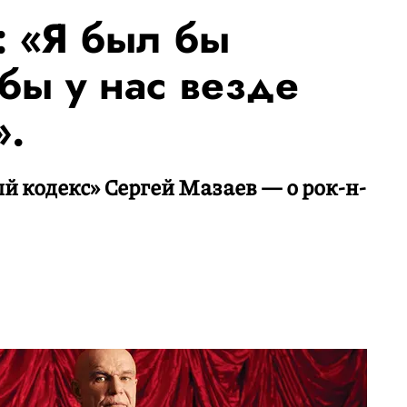
: «Я был бы
 бы у нас везде
».
 кодекс» Сергей Мазаев — о рок-н-