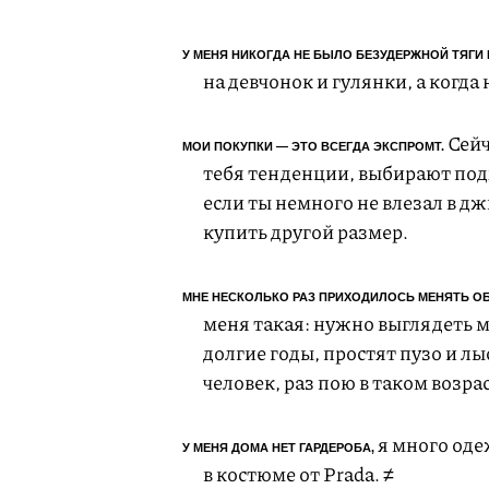
У МЕНЯ НИКОГДА НЕ БЫЛО БЕЗУДЕРЖНОЙ ТЯГИ
на девчонок и гулянки, а когда
Сейч
МОИ ПОКУПКИ — ЭТО ВСЕГДА ЭКСПРОМТ.
тебя тенденции, выбирают под
если ты немного не влезал в д
купить другой размер.
МНЕ НЕСКОЛЬКО РАЗ ПРИХОДИЛОСЬ МЕНЯТЬ ОБ
меня такая: нужно выглядеть 
долгие годы, простят пузо и л
человек, раз пою в таком возра
я много оде
У МЕНЯ ДОМА НЕТ ГАРДЕРОБА,
в костюме от Prada. ≠