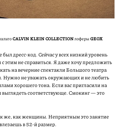
альто
CALVIN KLEIN COLLECTION
лоферы
GEOX
де был дресс-код. Сейчас у всех низкий уровень
л с этим не справиться. Я даже хочу предложить
ать на вечерние спектакли Большого театра
ы. Нужно не уважать окружающих и не любить
илами хорошего тона. Если вас пригласили на
ы выглядеть соответствующе. Смокинг — это
к же, как женщины. Неприятным это занятие
 влезаешь в 52-й размер.