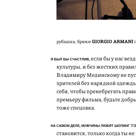
рубашка, брюки
GIORGIO ARMANI
п
если бы у нас вез
Я БЫЛ БЫ СЧАСТЛИВ,
культуры, и без жестких прави
Владимиру Мединскому не пуск
зрителей без нарядной одежд
себя, чтобы пренебрегать прав
премьеру фильма, будьте добр
тоже спецовка.
та
НА САМОМ ДЕЛЕ, МУЖЧИНЫ ЛЮБЯТ ШОПИНГ
становится, только когда ты не