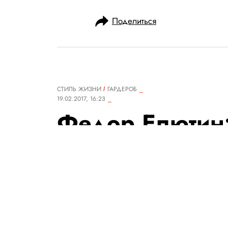
Поделиться
СТИЛЬ ЖИЗНИ
ГАРДЕРОБ
19.02.2017, 16:23
Федор Елютин:
ценю в одежд
функционально
Импресарио Федор Елютин — 
нелюбви к выбору и женском 