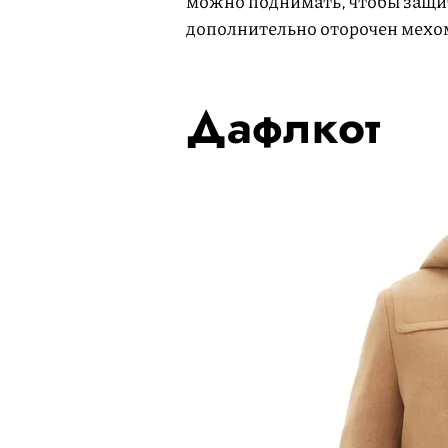
можно поднимать, чтобы защити
дополнительно оторочен мехо
Дафлкот