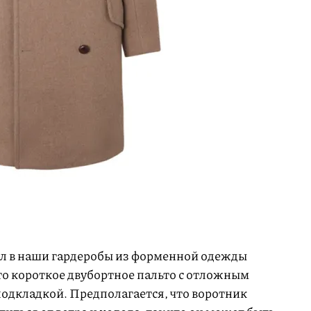
л в наши гардеробы из форменной одежды
то короткое двубортное пальто с отложным
одкладкой. Предполагается, что воротник