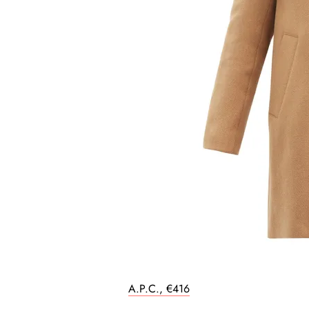
A.P.C., €416