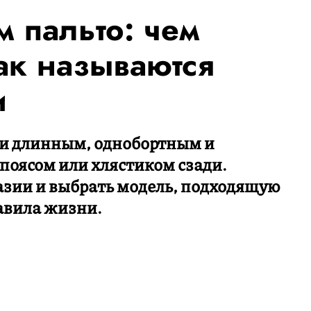
 пальто: чем
ак называются
и
 и длинным, однобортным и
поясом или хлястиком сзади.
азии и выбрать модель, подходящую
авила жизни.