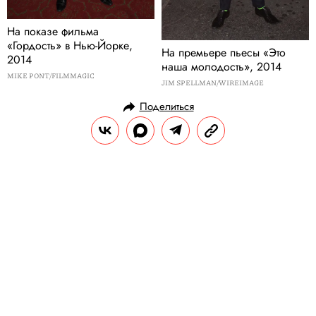
На показе фильма
«Гордость» в Нью-Йорке,
На премьере пьесы «Это
2014
наша молодость», 2014
MIKE PONT/FILMMAGIC
JIM SPELLMAN/WIREIMAGE
Поделиться
СТИЛЬ ЖИЗНИ
СТИЛЬ И МОДА
20.10.2020, 20:56
ОБНОВЛЕНО
15.02.2026, 11:12
15 причин снова полюбить моду и
начать наряжаться этой осенью
На фоне происходящего в мире мода могла
отойти на второй план, и мы подзабыли,
каково это — наряжаться по поводу или