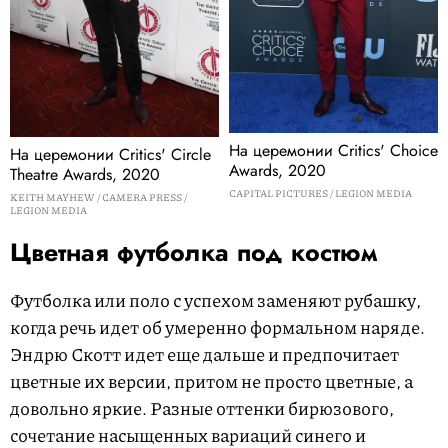
На церемонии Critics' Choice
На церемонии Critics' Circle
Awards, 2020
Theatre Awards, 2020
CAPITAL PICTURES / LEGION MEDIA
KEITH MAYHEW / CAMERA PRESS /
LEGION MEDIA
Цветная футболка под костюм
Футболка или поло с успехом заменяют рубашку,
когда речь идет об умеренно формальном наряде.
Эндрю Скотт идет еще дальше и предпочитает
цветные их версии, притом не просто цветные, а
довольно яркие. Разные оттенки бирюзового,
сочетание насыщенных вариаций синего и