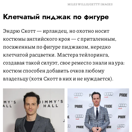
MILES WILLIS/GETTY IMAGES
Клетчатый пиджак по фигуре
Эндрю Скотт — ирландец, но охотно носит
костюмы английского кроя — с приталенным,
посаженным по фигуре пиджаком, нередко
клетчатой расцветки. Мастера тейлоринга,
создавая такой силуэт, свое ремесло знали на ура:
костюм способен добавить очков любому
владельцу (хотя Скотт в них и не нуждается).