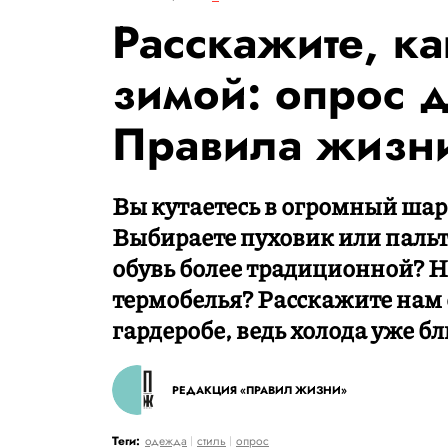
Расскажите, ка
зимой: опрос д
Правила жизн
Вы кутаетесь в огромный шар
Выбираете пуховик или паль
обувь более традиционной? 
термобелья? Расскажите нам
гардеробе, ведь холода уже бл
РЕДАКЦИЯ «ПРАВИЛ ЖИЗНИ»
Теги:
одежда
стиль
опрос