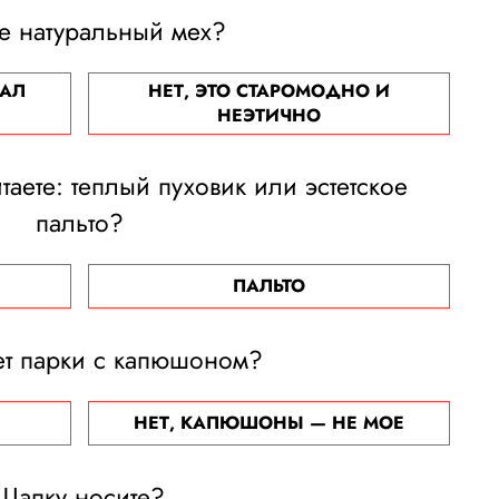
е натуральный мех?
ИАЛ
НЕТ, ЭТО СТАРОМОДНО И
НЕЭТИЧНО
аете: теплый пуховик или эстетское
пальто?
ПАЛЬТО
ет парки с капюшоном?
НЕТ, КАПЮШОНЫ — НЕ МОЕ
Шапку носите?