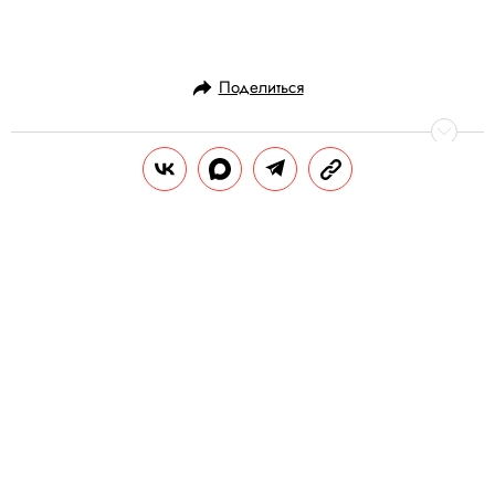
Поделиться
СТИЛЬ ЖИЗНИ
ПУТЕШЕСТВИЯ
25.10.2011, 15:48
Пятиминутный путеводитель по
сибирскому сепаратизму
РЕДАКЦИЯ САЙТА
Теги:
россия
№71