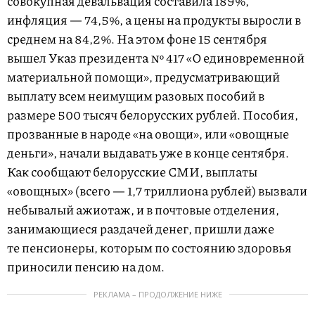
совокупная девальвация составила 189%,
инфляция — 74,5%, а цены на продукты выросли в
среднем на 84,2%. На этом фоне 15 сентября
вышел Указ президента № 417 «О единовременной
материальной помощи», предусматривающий
выплату всем неимущим разовых пособий в
размере 500 тысяч белорусских рублей. Пособия,
прозванные в народе «на овощи», или «овощные
деньги», начали выдавать уже в конце сентября.
Как сообщают белорусские СМИ, выплаты
«овощных» (всего — 1,7 триллиона рублей) вызвали
небывалый ажиотаж, и в почтовые отделения,
занимающиеся раздачей денег, пришли даже
те пенсионеры, которым по состоянию здоровья
приносили пенсию на дом.
РЕКЛАМА – ПРОДОЛЖЕНИЕ НИЖЕ