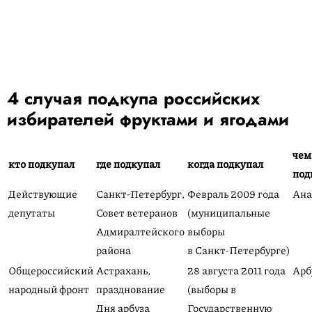
4 случая подкупа российских
избирателей фруктами и ягодами
чем
кто подкупал
где подкупал
когда подкупал
под
Действующие
Санкт-Петербург,
Февраль 2009 года
Ана
депутаты
Совет ветеранов
(муниципальные
Адмиралтейского
выборы
района
в Санкт-Петербурге
)
Общероссийский
Астрахань,
28 августа 2011 года
Арб
народный фронт
празднование
(выборы в
Дня арбуза
Государственную