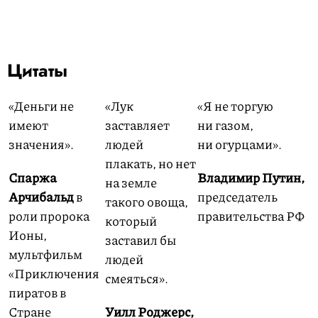
Цитаты
«Деньги не
«Лук
«Я не торгую
имеют
заставляет
ни газом,
значения».
людей
ни огурцами».
плакать, но нет
Спаржа
Владимир Путин,
на земле
Арчибальд
в
председатель
такого овоща,
роли пророка
правительства РФ
который
Ионы,
заставил бы
мультфильм
людей
«Приключения
смеяться».
пиратов в
Стране
Уилл Роджерс,