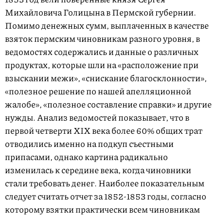
Михайловича Голицына в Пермской губернии.
Помимо денежных сумм, выплаченных в качестве
взяток пермским чиновникам разного уровня, в
ведомостях содержались и данные о различных
продуктах, которые шли на «расположение при
взыскании межи», «снискание благосклонности»,
«полезное решение по нашей апелляционной
жалобе», «полезное составление справки» и другие
нужды. Анализ ведомостей показывает, что в
первой четверти XIX века более 60% общих трат
отводились именно на подкуп съестными
припасами, однако картина радикально
изменилась к середине века, когда чиновники
стали требовать денег. Наиболее показательным
следует считать отчет за
1852-1853 годы,
согласно
которому взятки практически всем чиновникам