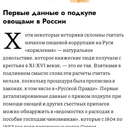
Первые данные о подкупе
овощами в России
Х
отя некоторые историки склонны считать
началом пищевой коррупции на Руси
«кормления» — натуральное
довольствие, которое княжеские люди получали с
крестьян в
XI-XVI веках, —
это не так. Взятками в
подлинном смысле слова эти расчеты считать
нельзя, поскольку процедура была прописана в
законах, в том числе в «Русской Правде». Первые
детализированные данные о прямом подкупе при
помощи овощей и других съестных припасов
можно обнаружить в «ведомостях о расходах в
пособие господам чиновникам», которые с 1804 по
1853 год вели поверенные князя Сергея