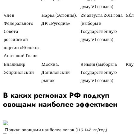
думу VI созыва)
Член
Нарва (Эстония),
28 августа 2011 года
Ябл
Федерального
ДК «Ругодив»
(выборы в
Совета
Государственную
российской
думу VI созыва)
партии «Яблоко»
Анатолий Голов
Владимир
Москва,
5 июня (выборы в
Клу
Жириновский
Даниловский
Государственную
рынок
думу VI созыва)
В каких регионах РФ подкуп
овощами наиболее эффективен
Подкуп овощами наиболее легок
(115-142 кг/год)