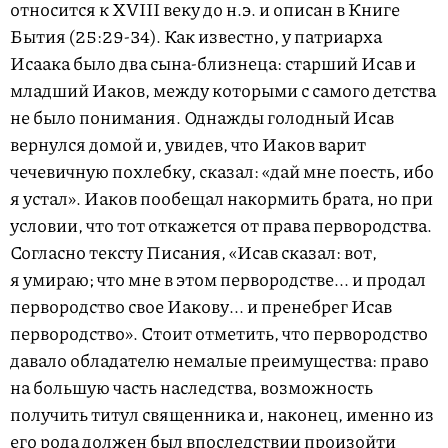
относится к XVIII веку до н.э. и описан в Книге
Бытия
(25:29-34).
Как известно, у патриарха
Исаака было два сына-близнеца: старший Исав и
младший Иаков, между которыми с самого детства
не было понимания. Однажды голодный Исав
вернулся домой и, увидев, что Иаков варит
чечевичную похлебку, сказал: «дай мне поесть, ибо
я устал». Иаков пообещал накормить брата, но при
условии, что тот откажется от права первородства.
Согласно тексту Писания, «Исав сказал: вот,
я умираю; что мне в этом первородстве... и продал
первородство свое Иакову... и пренебрег Исав
первородство». Стоит отметить, что первородство
давало обладателю немалые преимущества: право
на большую часть наследства, возможность
получить титул священника и, наконец, именно из
его рода должен был впоследствии произойти