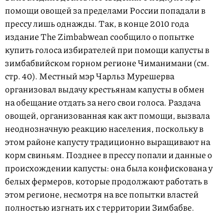
помощи овощей за пределами России попадали в
прессу лишь однажды. Так, в конце 2010 года
издание The Zimbabwean сообщило о попытке
купить голоса избирателей при помощи капусты в
зимбабвийском горном регионе Чиманимани (см.
стр. 40). Местный мэр Чарльз Мурешерва
организовал выдачу крестьянам капусты в обмен
на обещание отдать за него свои голоса. Раздача
овощей, организованная как акт помощи, вызвала
неоднозначную реакцию населения, поскольку в
этом районе капусту традиционно выращивают на
корм свиньям. Позднее в прессу попали и данные о
происхождении капусты: она была конфискована у
белых фермеров, которые продолжают работать в
этом регионе, несмотря на все попытки властей
полностью изгнать их с территории Зимбабве.