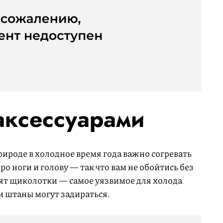
аксессуарами
рироде в холодное время года важно согревать
про ноги и голову — так что вам не обойтись без
ят щиколотки — самое уязвимое для холода
и штаны могут задираться.