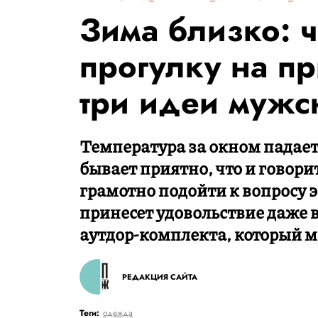
Зима близко: ч
прогулку на п
три идеи мужс
Температура за окном падает,
бывает приятно, что и говорит
грамотно подойти к вопросу 
принесет удовольствие даже в
аутдор-комплекта, который м
РЕДАКЦИЯ САЙТА
Теги:
одежда