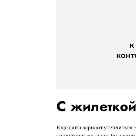
С жилетко
Еще один вариант утеплиться 
тонкой куртки, и под более те