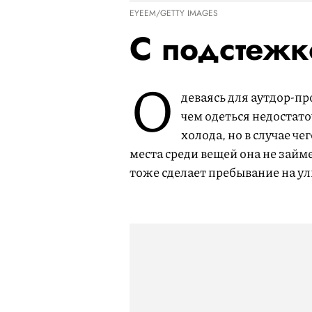
EYEEM/GETTY IMAGES
С подстежк
О
деваясь для аутдор-п
чем одеться недостато
холода, но в случае ч
места среди вещей она не займе
тоже сделает пребывание на ул