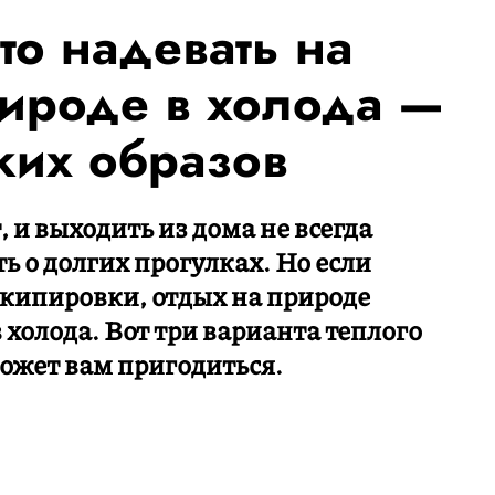
то надевать на
рироде в холода —
ких образов
 и выходить из дома не всегда
ь о долгих прогулках. Но если
экипировки, отдых на природе
 холода. Вот три варианта теплого
ожет вам пригодиться.