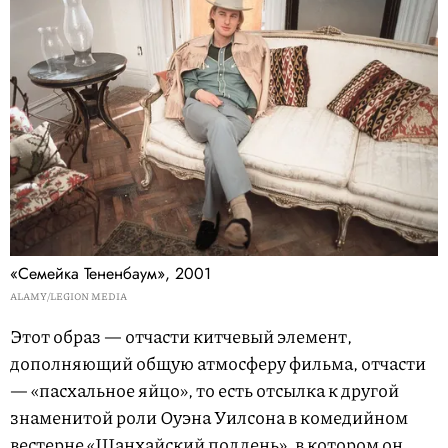
«Семейка Тененбаум», 2001
ALAMY/LEGION MEDIA
Этот образ — отчасти китчевый элемент,
дополняющий общую атмосферу фильма, отчасти
— «пасхальное яйцо», то есть отсылка к другой
знаменитой роли Оуэна Уилсона в комедийном
вестерне «Шанхайский полдень», в котором он