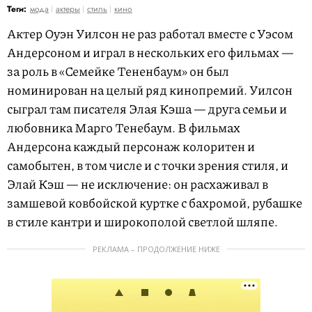
Теги:
мода
актеры
стиль
кино
Актер Оуэн Уилсон не раз работал вместе с Уэсом
Андерсоном и играл в нескольких его фильмах —
за роль в «Семейке Тененбаум» он был
номинирован на целый ряд кинопремий. Уилсон
сыграл там писателя Элая Кэша — друга семьи и
любовника Марго Тенебаум. В фильмах
Андерсона каждый персонаж колоритен и
самобытен, в том числе и с точки зрения стиля, и
Элай Кэш — не исключение: он расхаживал в
замшевой ковбойской куртке с бахромой, рубашке
в стиле кантри и широкополой светлой шляпе.
РЕКЛАМА – ПРОДОЛЖЕНИЕ НИЖЕ