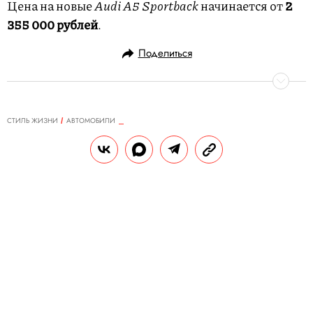
Цена на новые
Audi A5 Sportback
начинается от
2
355 000 рублей
.
Поделиться
СТИЛЬ ЖИЗНИ
АВТОМОБИЛИ
09.03.2017, 23:22
Дороги и направления
Первый тест нового Volvo V90 Cross
Country в Северной Швеции
РЕДАКЦИЯ САЙТА
Теги:
автомобили
volvo