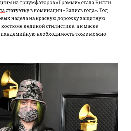
одним из триумфаторов «Грэмми» стала Билли
ла
статуэтку в номинации «Запись года». Год
ервых надела на красную дорожку защитную
 костюме в единой стилистике, а к маске
а, пандемийную необходимость тоже можно