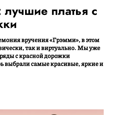
 лучшие платья с
жки
емония вручения «Грэмми», в этом
зически, так и виртуально. Мы уже
ряды с красной дорожки
ь выбрали самые красивые, яркие и