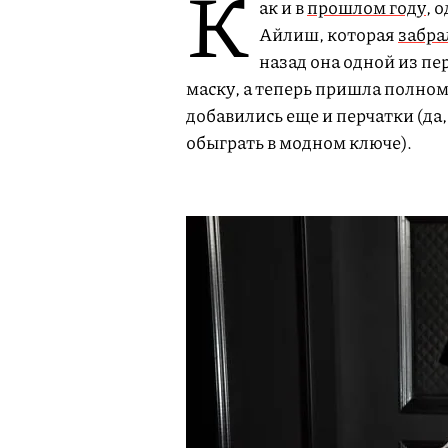
К
ак и в
прошлом году
, 
Айлиш, которая
забра
назад она одной из п
маску, а теперь пришла полном
добавились еще и перчатки (д
обыграть в модном ключе).