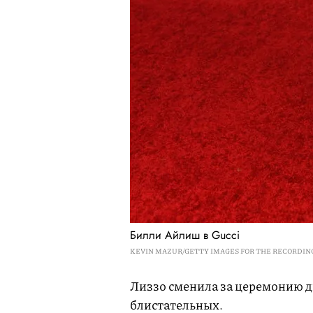
Билли Айлиш в Gucci
KEVIN MAZUR/GETTY IMAGES FOR THE RECORDI
Лиззо сменила за церемонию д
блистательных.