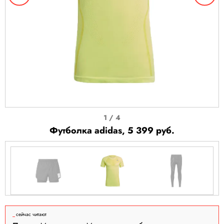
I
1 / 4
t
Футболка adidas, 5 399 руб.
e
m
1
o
f
I
4
t
сейчас читают
e