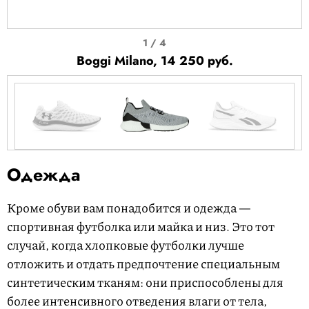
I
1 / 4
t
Boggi Milano, 14 250 руб.
e
m
1
o
f
I
4
t
Одежда
e
m
Кроме обуви вам понадобится и одежда —
1
спортивная футболка или майка и низ. Это тот
o
случай, когда хлопковые футболки лучше
f
отложить и отдать предпочтение специальным
4
синтетическим тканям: они приспособлены для
более интенсивного отведения влаги от тела,