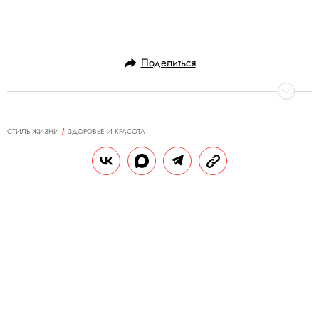
Поделиться
СТИЛЬ ЖИЗНИ
ЗДОРОВЬЕ И КРАСОТА
29.05.2025, 16:33
Вопрос психологу: как пережить
расставание?
Расставание — событие, так или иначе
знакомое каждому из нас. Как его
пережить с наименьшими потерями? Как
простить и отпустить человека? А может,
наоборот, вернуться к нему? «Правила