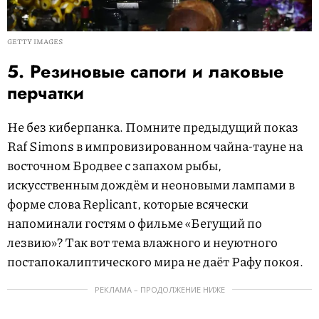
GETTY IMAGES
5. Резиновые сапоги и лаковые
перчатки
Не без киберпанка. Помните предыдущий показ
Raf Simons в импровизированном чайна-тауне на
восточном Бродвее с запахом рыбы,
искусственным дождём и неоновыми лампами в
форме слова Replicant, которые всячески
напоминали гостям о фильме «Бегущий по
лезвию»? Так вот тема влажного и неуютного
постапокалиптического мира не даёт Рафу покоя.
РЕКЛАМА – ПРОДОЛЖЕНИЕ НИЖЕ