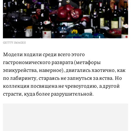
GETTY IMAGES
Модели ходили среди всего этого
гастрономического разврата (метафоры
эпикурейства, наверное), двигались хаотично, как
по лабиринту, стараясь не запнуться за яства. Но
коллекция посвящена не чревоугодию, а другой
страсти, куда более разрушительной.