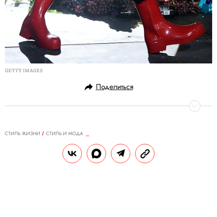
GETTY IMAGES
Поделиться
СТИЛЬ ЖИЗНИ
СТИЛЬ И МОДА
07.02.2018, 11:26
ОБНОВЛЕНО
14.02.2026, 20:30
Классные парни на Неделе
мужской моды в Нью-Йорке
Смотрим, завидуем мягкой зиме и учимся
стайлинг-трюкам к грядущему