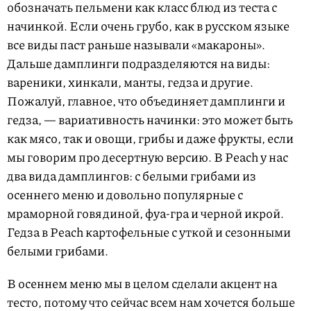
обозначать пельмени как класс блюд из теста с
начинкой. Если очень грубо, как в русском языке
все виды паст раньше называли «макароны».
Дальше дамплинги подразделяются на виды:
вареники, хинкали, манты, гедза и другие.
Пожалуй, главное, что объединяет дамплинги и
гедза, — вариативность начинки: это может быть
как мясо, так и овощи, грибы и даже фрукты, если
мы говорим про десертную версию. В Peach у нас
два вида дамплингов: с белыми грибами из
осеннего меню и довольно популярные с
мраморной говядиной, фуа-гра и черной икрой.
Гедза в Peach картофельные с уткой и сезонными
белыми грибами.
В осеннем меню мы в целом сделали акцент на
тесто, потому что сейчас всем нам хочется больше