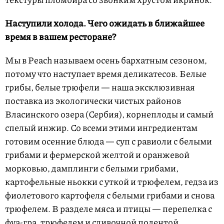
Наступили холода. Чего ожидать в ближайшее
время в вашем ресторане?
Мы в Peach называем осень бархатным сезоном,
потому что наступает время деликатесов. Белые
грибы, белые трюфели — наша эксклюзивная
поставка из экологически чистых районов
Власинского озера (Сербия), корнеплоды и самый
спелый инжир. Со всеми этими ингредиентам
готовим осенние блюда — суп с равиоли с белыми
грибами и фермерской желтой и оранжевой
морковью, дамплинги с белыми грибами,
картофельные ньокки с уткой и трюфелем, гедза из
фиолетового картофеля с белыми грибами и снова
трюфелем. В разделе мяса и птицы — перепелка с
фуа-гра, трюфелем и сливочной полентой,