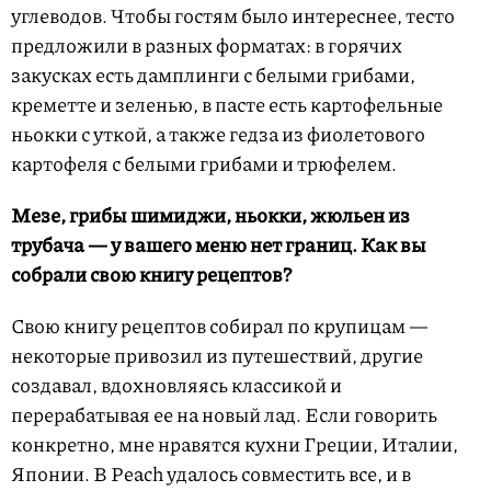
углеводов. Чтобы гостям было интереснее, тесто
предложили в разных форматах: в горячих
закусках есть дамплинги с белыми грибами,
креметте и зеленью, в пасте есть картофельные
ньокки с уткой, а также гедза из фиолетового
картофеля с белыми грибами и трюфелем.
Мезе, грибы шимиджи, ньокки, жюльен из
трубача — у вашего меню нет границ. Как вы
собрали свою книгу рецептов?
Свою книгу рецептов собирал по крупицам —
некоторые привозил из путешествий, другие
создавал, вдохновляясь классикой и
перерабатывая ее на новый лад. Если говорить
конкретно, мне нравятся кухни Греции, Италии,
Японии. В Peach удалось совместить все, и в