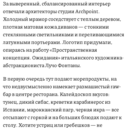
За выверенный, сбалансированный интерьер
отвечали архитекторы студии Archpoint.
Холодный мрамор соседствует с теплым деревом,
плотная матовая кожа диванов — с тонкими
стеклянными светильниками и переливающимися
латунными портьерами. Логотип придумали,
опираясь на работу «Пространственная
концепция. Ожидания» итальянского художника-
абстракциониста Лучо Фонтаны.
В первую очередь тут подают морепродукты, на
что недвусмысленно намекает размашистый raw-
бар в центре ресторана. Калейдоскоп вкусов:
тунец, дикий сибас, креветки карабинерос из
Испании, марокканский пагр, черная икра — все
отсыпают с горкой и на больших блюдах подают к
столу. Хотите устриц или гребешков — не