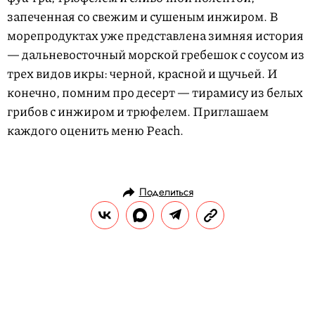
запеченная со свежим и сушеным инжиром. В
морепродуктах уже представлена зимняя история
— дальневосточный морской гребешок с соусом из
трех видов икры: черной, красной и щучьей. И
конечно, помним про десерт — тирамису из белых
грибов с инжиром и трюфелем. Приглашаем
каждого оценить меню Peach.
Поделиться
СТИЛЬ ЖИЗНИ
ГОЛОД
13.11.2022, 09:48
Анкета шефа: Антон Ковальков,