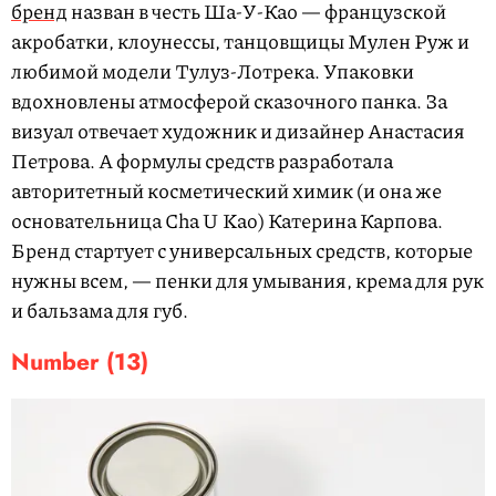
бренд
назван в честь Ша-У-Као — французской
акробатки, клоунессы, танцовщицы Мулен Руж и
любимой модели Тулуз-Лотрека. Упаковки
вдохновлены атмосферой сказочного панка. За
визуал отвечает
художник и дизайнер Анастасия
Петрова
. А
формулы средств разработала
авторитетный косметический химик (и она же
основательница
Cha U Kao
) Катерина Карпова
.
Бренд стартует с универсальных средств, которые
нужны всем, —
пенки для умывания, крема для рук
и бальзама для губ.
Number
(13)