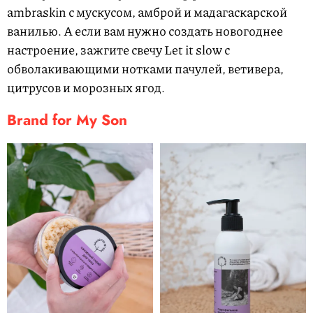
ambraskin с мускусом, амброй и мадагаскарской
ванилью.
А если вам нужно создать новогоднее
настроение, зажгите свечу
Let
it
slow
с
обволакивающими
нотками пачулей, ветивера,
цитрусов и морозных ягод
.
Brand for My Son