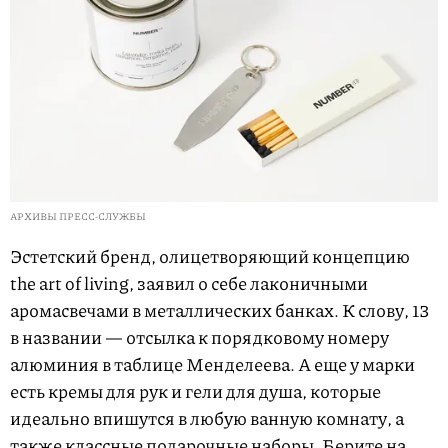
АРХИВЫ ПРЕСС-СЛУЖБЫ
Эстетский бренд, олицетворяющий концепцию
the
art
of
living
, заявил о себе лаконичными
аромасвечами в металлических банках. К слову, 13
в названии — отсылка к порядковому номеру
алюминия в таблице Менделеева. А еще у марки
есть кремы для рук и гели для душа, которые
идеально впишутся в любую ванную комнату, а
также классные подарочные наборы. Берите на