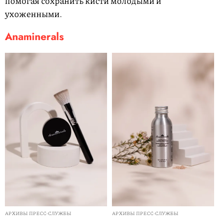
помогая сохранить кисти молодыми и
ухоженными.
Anaminerals
АРХИВЫ ПРЕСС-СЛУЖБЫ
АРХИВЫ ПРЕСС-СЛУЖБЫ