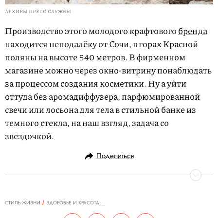
АРХИВЫ ПРЕСС-СЛУЖБЫ
Производство этого молодого крафтового
бренда
находится неподалёку от Сочи, в горах Красной
поляны на высоте 540 метров. В фирменном
магазине можно через окно-витрину понаблюдать
за процессом создания косметики. Ну а уйти
оттуда без аромадиффузера, парфюмированной
свечи или лосьона для тела в стильной банке из
темного стекла, на наш взгляд, задача со
звездочкой.
Поделиться
СТИЛЬ ЖИЗНИ
ЗДОРОВЬЕ И КРАСОТА
23.12.2022, 11:57