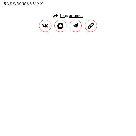
Кутузовский 23
Поделиться
СТИЛЬ ЖИЗНИ
ГАДЖЕТЫ
23.10.2018, 17:48
«Лучше, чем просто неплохой»:
вышли первые обзоры на новый
iPhone XR
26 октября по всему миру начнутся
продажи нового iPhone XR. В прессе
появились первые обзоры, общая мысль
которых сводится к следующему: телефон
хороший, надо брать.