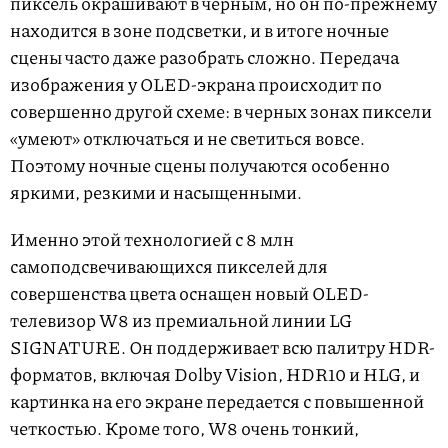
пиксель окрашивают в черным, но он по-прежнему
находится в зоне подсветки, и в итоге ночные
сцены часто даже разобрать сложно. Передача
изображения у OLED-экрана происходит по
совершенно другой схеме: в черных зонах пиксели
«умеют» отключаться и не светиться вовсе.
Поэтому ночные сцены получаются особенно
яркими, резкими и насыщенными.
Именно этой технологией с 8 млн
самоподсвечивающихся пикселей для
совершенства цвета оснащен новый OLED-
телевизор W8 из премиальной линии LG
SIGNATURE. Он поддерживает всю палитру HDR-
форматов, включая Dolby Vision, HDR10 и HLG, и
картинка на его экране передается с повышенной
четкостью. Кроме того, W8 очень тонкий,