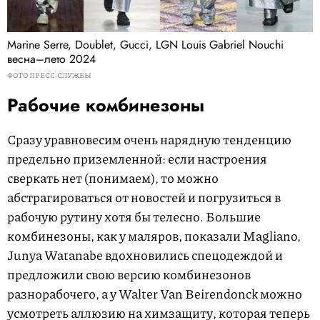
Marine Serre, Doublet, Gucci, LGN Louis Gabriel Nouchi
весна–лето 2024
ФОТО ПРЕСС-СЛУЖБЫ
Рабочие комбинезоны
Сразу уравновесим очень нарядную тенденцию
предельно приземленной: если настроения
сверкать нет (понимаем), то можно
абстрагироваться от новостей и погрузиться в
рабочую рутину хотя бы телесно. Большие
комбинезоны, как у маляров, показали Magliano,
Junya Watanabe вдохновились спецодеждой и
предложили свою версию комбинезонов
разнорабочего, а у Walter Van Beirendonck можно
усмотреть аллюзию на химзащиту, которая теперь