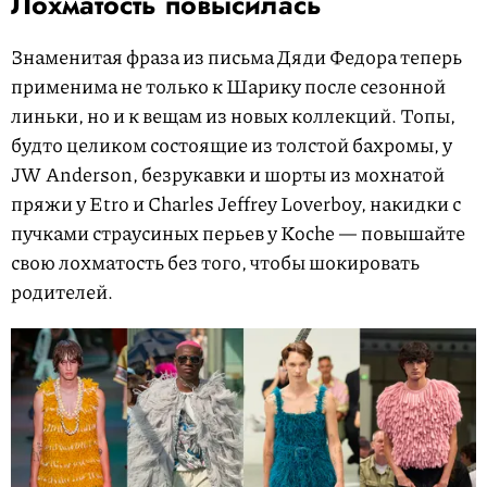
Лохматость повысилась
Знаменитая фраза из письма Дяди Федора теперь
применима не только к Шарику после сезонной
линьки, но и к вещам из новых коллекций. Топы,
будто целиком состоящие из толстой бахромы, у
JW Anderson, безрукавки и шорты из мохнатой
пряжи у Etro и Charles Jeffrey Loverboy, накидки с
пучками страусиных перьев у Koche — повышайте
свою лохматость без того, чтобы шокировать
родителей.