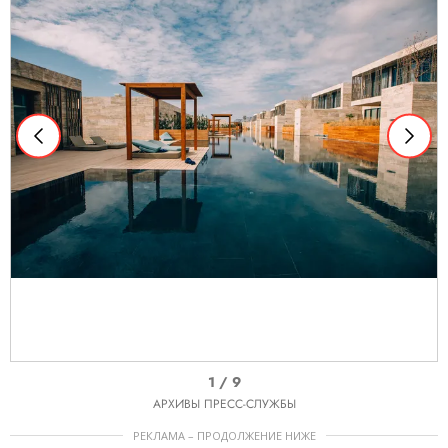
I
1 / 9
t
АРХИВЫ ПРЕСС-СЛУЖБЫ
e
РЕКЛАМА – ПРОДОЛЖЕНИЕ НИЖЕ