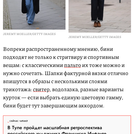
JEREMY MOELLER/GETTY IMAGES
JEREMY MOELLER/GETTY IMAGES
Вопреки распространенному мнению, бини
подходят не только к стритвиру и спортивным
вещам: с классическими
пальто
их тоже можно и
нужно сочетать. Шапки фактурной вязки отлично
впишутся в образы с несколькими слоями
трикотажа:
свитер
, водолазка, разные варианты
курток — если выбрать единую цветовую гамму,
бини будет тут завершающим аккордом.
сейчас читают
В Туле пройдет масштабная ретроспектива
российского художника Франциско Инфанте