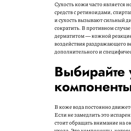
Сухость кожи часто является 
средств с ретиноидами, спирта
и сухость вызывают сильный д
сократить. В противном случае
дерматитом ― кожной реакцие
воздействия раздражающего вещ
дополнительного и специфичес
Выбирайте
компонент
В коже вода постоянно движетс
Если не замедлить это испаре
стоит обращать внимание на ок
ухода. Это компоненты, которы