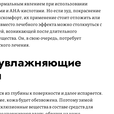
нормальным явлением при использовании
ми и AHA-кислотами. Но если зуд, покраснение
искомфорт, их применение стоит отложить или
 вместо лечебного эффекта можно столкнуться с
й, возникающей после длительного
ества. Он, в свою очередь, потребует
кого лечения.
 увлажняющие
ы
я из глубины к поверхности и далее испаряется.
ние, кожа будет обезвожена. Поэтому зимой
клюзионные вещества в составе средств для
е удерживают влагу, образуя на коже