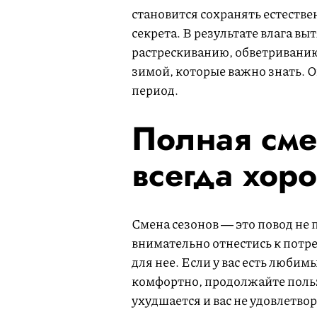
становится сохранять естестве
секрета. В результате влага вы
растрескиванию, обветриванию
зимой, которые важно знать. О
период.
Полная сме
всегда хор
Смена сезонов ― это повод не 
внимательно отнестись к потре
для нее. Если у вас есть люби
комфортно, продолжайте польз
ухудшается и вас не удовлетво