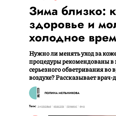
Зима близко: к
здоровье и мо
холодное врем
Нужно ли менять уход за коже
процедуры рекомендованы в э
серьезного обветривания во 
воздухе? Рассказывает врач-
ПОЛИНА МЕЛЬНИКОВА
Теги:
здоровье
красота
груминг
еда