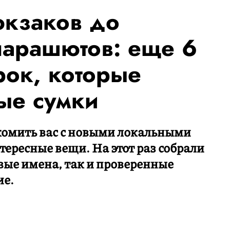
юкзаков до
парашютов: еще 6
рок, которые
ые сумки
комить вас с новыми локальными
тересные вещи. На этот раз собрали
вые имена, так и проверенные
ие.