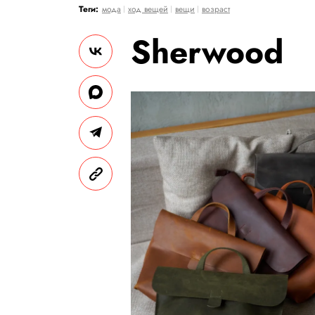
Теги:
мода
ход вещей
вещи
возраст
Sherwood