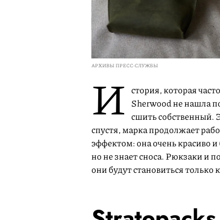
АРХИВЫ ПРЕСС-СЛУЖБЫ
И
стория, которая част
Sherwood не нашла п
сшить собственный. Эт
спустя, марка продолжает раб
эффектом: она очень красиво и
но не знает сноса. Рюкзаки и 
они будут становиться только 
Stratopacks