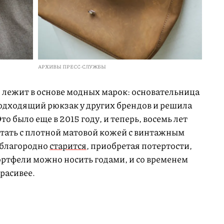
АРХИВЫ ПРЕСС-СЛУЖБЫ
о лежит в основе модных марок: основательница
одходящий рюкзак у других брендов и решила
о было еще в 2015 году, и теперь, восемь лет
отать с плотной матовой кожей с винтажным
 благородно
старится
, приобретая потертости,
портфели можно носить годами, и со временем
красивее.