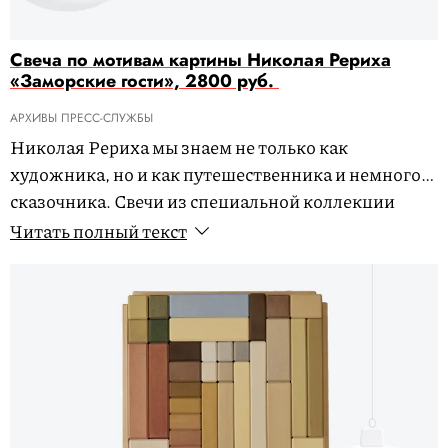
Свеча по мотивам картины Николая Рериха
«Заморские гости», 2800 руб.
АРХИВЫ ПРЕСС-СЛУЖБЫ
Николая Рериха мы знаем не только как
художника, но и как путешественника и немного
сказочника. Свечи из специальной коллекции
Третьяковки как раз погружают в мир его картин,
Читать полный текст
далекий и причудливый.