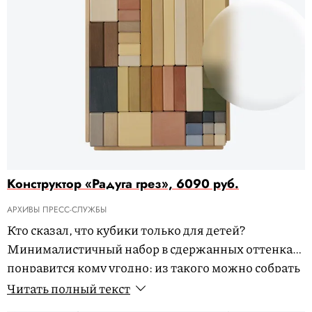
Конструктор «Радуга грез», 6090 руб.
АРХИВЫ ПРЕСС-СЛУЖБЫ
Кто сказал, что кубики только для детей?
Минималистичный набор в сдержанных оттенках
понравится кому угодно: из такого можно собрать
собственный арт-объект или даже целую серию
Читать полный текст
скульптур.