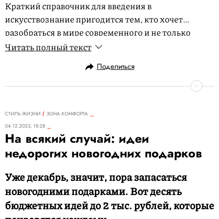
Краткий справочник для введения в
искусствознание пригодится тем, кто хочет
разобраться в мире современного и не только
искусства, а для продвинутых пользователей будет
Читать полный текст
удобной настольной книгой.
Поделиться
СТИЛЬ ЖИЗНИ
ЗОНА КОМФОРТА
04.12.2023, 18:28
На всякий случай: идеи
недорогих новогодних подарков
Уже декабрь, значит, пора запасаться
новогодними подарками. Вот десять
бюджетных идей до 2 тыс. рублей, которые