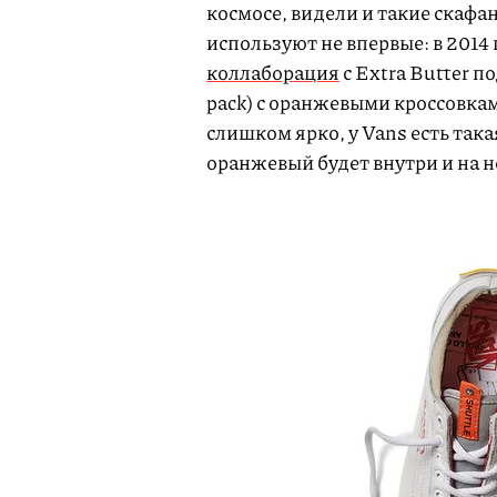
космосе, видели и такие скафа
используют не впервые: в 2014
коллаборация
с Extra Butter п
pack) с оранжевыми кроссовкам
слишком ярко, у Vans есть так
оранжевый будет внутри и на 