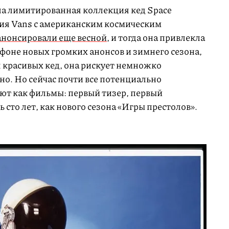
ла лимитированная коллекция кед Space
ия Vans с американским космическим
анонсировали еще весной
, и тогда она привлекла
 фоне новых громких анонсов и зимнего сезона,
 красивых кед, она рискует немножко
дно. Но сейчас почти все потенциально
ют как фильмы: первый тизер, первый
 сто лет, как нового сезона «Игры престолов».