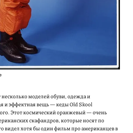
е
т несколько моделей обуви, одежда и
ая и эффектная вещь — кеды Old Skool
ого. Этот космический оранжевый — очень
риканских скафандров, которые носят по
кто видел хотя бы один фильм про американцев в