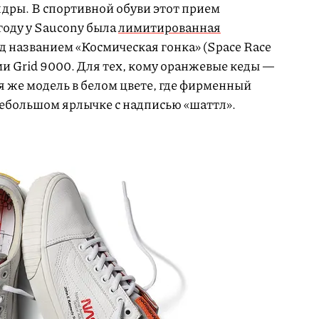
ндры. В спортивной обуви этот прием
 году у Saucony была
лимитированная
од названием «Космическая гонка» (Space Race
и Grid 9000. Для тех, кому оранжевые кеды —
ая же модель в белом цвете, где фирменный
небольшом ярлычке с надписью «шаттл».