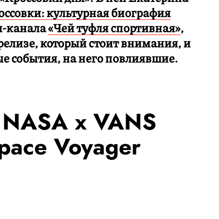
оссовки: культурная биография
м-канала
«Чей туфля спортивная»
,
релизе, который стоит внимания, и
ые события, на него повлиявшие.
: NASA х VANS
Space Voyager