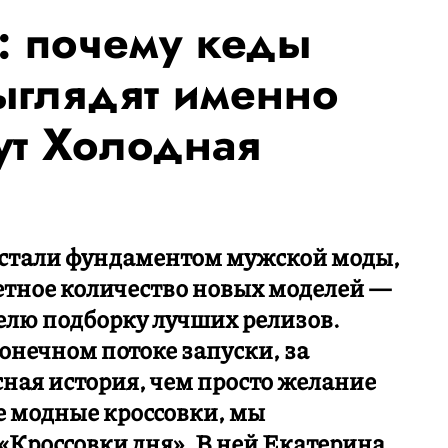
: почему кеды
ыглядят именно
тут Холодная
и стали фундаментом мужской моды,
етное количество новых моделей —
елю подборку лучших релизов.
конечном потоке запуски, за
сная история, чем просто желание
е модные кроссовки, мы
«Кроссовки дня». В ней Екатерина