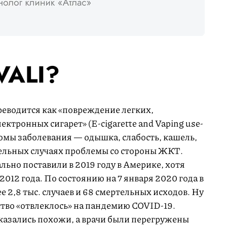
EVALI?
реводится как «повреждение легких,
ктронных сигарет» (E-cigarette and Vaping use-
томы заболевания — одышка, слабость, кашель,
тдельных случаях проблемы со стороны ЖКТ.
ьно поставили в 2019 году в Америке, хотя
2012 года. По состоянию на 7 января 2020 года в
2,8 тыс. случаев и 68 смертельных исходов. Ну
тво «отвлеклось» на пандемию COVID-19.
азались похожи, а врачи были перегружены