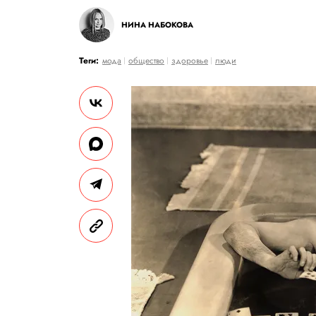
НИНА НАБОКОВА
Теги:
мода
общество
здоровье
люди