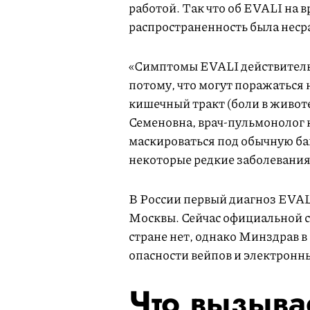
работой. Так что об EVALI на в
распространенность была нес
«Симптомы EVALI действительн
потому, что могут поражаться 
кишечный тракт (боли в живот
Семеновна, врач-пульмонолог 
маскироваться под обычную ба
некоторые редкие заболевания
В России первый диагноз EVALI
Москвы. Сейчас официальной с
стране нет, однако Минздрав в
опасности вейпов и электронн
Что вызыва