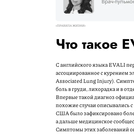
«ПРАВИЛА ЖИЗНИ»
Что такое 
С английского языка EVALI пе
ассоциированное с курением эле
Associated Lung Injury). Симп
боль в груди, лихорадка и в о
Впервые такой диагноз официал
похожие случаи описывались с 
США было зафиксировано более 
а дальше медицинское сообщес
Симптомы этих заболеваний ок