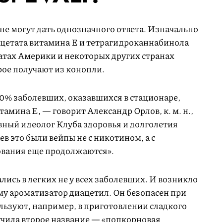
 не могут дать однозначного ответа. Изначально
ацетата витамина Е и тетрагидроканнабинола
атах Америки и некоторых других странах
рое получают из конопли.
 90% заболевших, оказавшихся в стационаре,
амина Е, — говорит Александр Орлов, к. м. н.,
авный идеолог Клуба здоровья и долголетия
в это были вейпы не с никотином, а с
ования еще продолжаются».
лись в легких не у всех заболевших. И возникло
му ароматизатор диацетил. Он безопасен при
льзуют, например, в приготовлении сладкого
чила второе название — «попкорновая