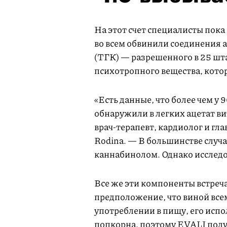
На этот счет специалисты пока
во всем обвинили соединения 
(ТГК) — разрешенного в 25 шт
психотропного вещества, кото
«Есть данные, что более чем у
обнаружили в легких ацетат вит
врач-терапевт, кардиолог и гл
Rodina. — В большинстве случае
каннабинолом. Однако исслед
Все же эти компоненты встреча
предположение, что виной все
употреблении в пищу, его испо
попкорна, поэтому EVALI полу