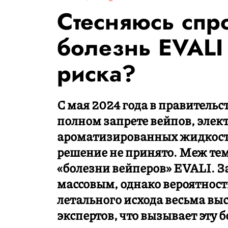
Стесняюсь спро
болезнь EVALI 
риска?
С мая 2024 года в правитель
полном запрете вейпов, элек
ароматизированных жидкосте
решение не принято. Меж те
«болезни вейперов» EVALI. З
массовым, однако вероятност
летального исхода весьма вы
экспертов, что вызывает эту б