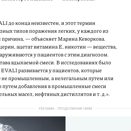
LI до конца неизвестен, и этот термин
азных типов поражения легких, у каждого из
 причина, — объясняет Марина Кеворкова.
ерин, ацетат витамина Е, никотин — вещества,
аруживаются у пациентов с этим диагнозом.
става вдыхаемой смеси. В исследованиях было
о EVALI развивается у пациентов, которые
е не промышленным, а нелегальным путем или
о путем добавления в промышленные смеси
льных масел, нефтяных дистиллятов и т. д.».
РЕКЛАМА – ПРОДОЛЖЕНИЕ НИЖЕ