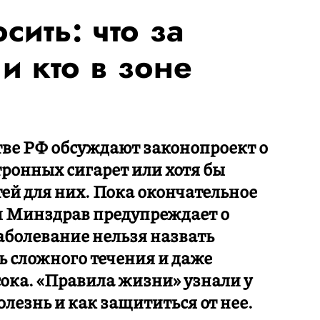
сить: что за
и кто в зоне
стве РФ обсуждают законопроект о
тронных сигарет или хотя бы
й для них. Пока окончательное
м Минздрав предупреждает о
аболевание нельзя назвать
ь сложного течения и даже
сока. «Правила жизни» узнали у
олезнь и как защититься от нее.