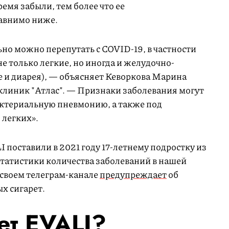
ремя забыли, тем более что ее
равнимо ниже.
о можно перепутать с COVID-19, в частности
не только легкие, но иногда и желудочно-
е и диарея), — объясняет Кеворкова Марина
клиник "Атлас". — Признаки заболевания могут
ктериальную пневмонию, а также под
 легких».
 поставили в 2021 году 17-летнему подростку из
татистики количества заболеваний в нашей
 своем телеграм-канале
предупреждает
об
ых сигарет.
ет EVALI?