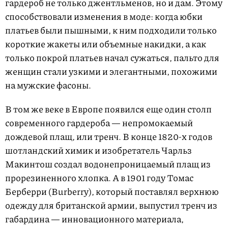
гардероб не только джентльменов, но и дам. Этому
способствовали изменения в моде: когда юбки
платьев были пышными, к ним подходили только
короткие жакеты или объемные накидки, а как
только покрой платьев начал сужаться, пальто для
женщин стали узкими и элегантными, похожими
на мужские фасоны.
В том же веке в Европе появился еще один столп
современного гардероба — непромокаемый
дождевой плащ, или тренч. В конце 1820-х годов
шотландский химик и изобретатель Чарльз
Макинтош создал водонепроницаемый плащ из
прорезиненного хлопка. А в 1901 году Томас
Берберри (Burberry), который поставлял верхнюю
одежду для британской армии, выпустил тренч из
габардина — инновационного материала,