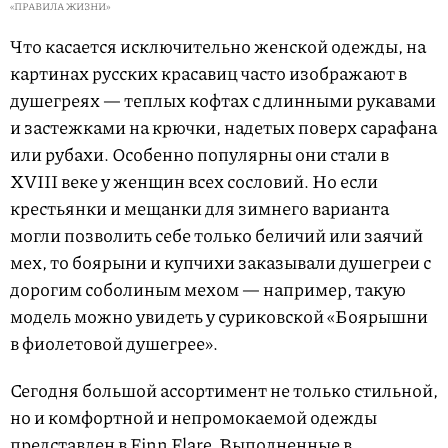
«ПРАВИЛА ЖИЗНИ»
Что касается исключительно женской одежды, на
картинах русских красавиц часто изображают в
душегреях — теплых кофтах с длинными рукавами
и застежками на крючки, надетых поверх сарафана
или рубахи. Особенно популярны они стали в
XVIII веке у женщин всех сословий. Но если
крестьянки и мещанки для зимнего варианта
могли позволить себе только беличий или заячий
мех, то боярыни и купчихи заказывали душегреи с
дорогим соболиным мехом — например, такую
модель можно увидеть у суриковской «Боярышни
в фиолетовой душегрее».
Сегодня большой ассортимент не только стильной,
но и комфортной и непромокаемой одежды
представлен в
Finn Flare
. Выполненные в