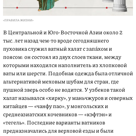
«ПРАВИЛА ЖИЗНИ»
В Центральной и Юго-Восточной Азии около 2
тыс. лет назад чем-то вроде сегодняшнего
пуховика служил ватный халат с запáхом и
поясом: он состоял из двух слоев ткани, между
которыми находился наполнитель из хлопковой
ваты или шерсти. Подобная одежда была отличной
альтернативой меховым шубам для стран, где
пушной зверь особо не водится. У узбеков такой
халат назывался «хирку», у маньчжуров и северных
китайцев — «чанфу пао», у монгольских и
среднеазиатских кочевников — «кэфтэн» и
«тегель». Последние варианты ватников
предназначались для верховой езды и были