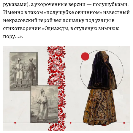
рукавами), а укороченные версии — полушубками.
Именно в таком «полушубке овчинном» известный
некрасовский герой вел лошадку под уздцы в
стихотворении «Однажды, в студеную зимнюю
пору...».