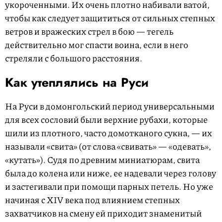
укороченными. Их очень плотно набивали ватой,
чтобы как следует защититься от сильных степных
ветров и вражеских стрел в бою — тегель
действительно мог спасти воина, если в него
стреляли с большого расстояния.
Как утеплялись на Руси
На Руси в домонгольский период универсальными
для всех сословий были верхние рубахи, которые
шили из плотного, часто домотканого сукна, — их
называли «свита» (от слова «свивать» — «одевать»,
«кутать»). Судя по древним миниатюрам, свита
была до колена или ниже, ее надевали через голову
и застегивали при помощи парных петель. Но уже
начиная с XIV века под влиянием степных
захватчиков на смену ей приходит знаменитый