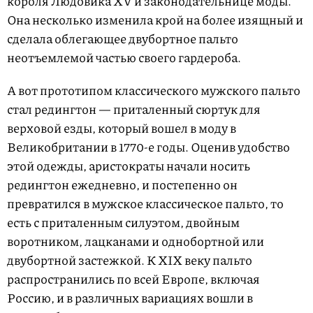
короля Людовика XV и законодательнице моды.
Она несколько изменила крой на более изящный и
сделала облегающее двубортное пальто
неотъемлемой частью своего гардероба.
А вот прототипом классического мужского пальто
стал редингтон — приталенный сюртук для
верховой езды, который вошел в моду в
Великобритании в 1770-е годы. Оценив удобство
этой одежды, аристократы начали носить
редингтон ежедневно, и постепенно он
превратился в мужское классическое пальто, то
есть с приталенным силуэтом, двойным
воротником, лацканами и однобортной или
двубортной застежкой. К XIX веку пальто
распространились по всей Европе, включая
Россию, и в различных вариациях вошли в