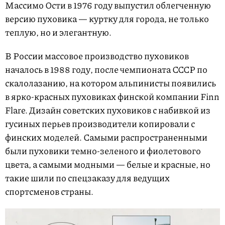
Массимо Ости в 1976 году выпустил облегченную
версию пуховика — куртку для города, не только
теплую, но и элегантную.
В России массовое производство пуховиков
началось в 1988 году, после чемпионата СССР по
скалолазанию, на котором альпинисты появились
в ярко-красных пуховиках финской компании Finn
Flare. Дизайн советских пуховиков с набивкой из
гусиных перьев производители копировали с
финских моделей. Самыми распространенными
были пуховики темно-зеленого и фиолетового
цвета, а самыми модными — белые и красные, но
такие шили по спецзаказу для ведущих
спортсменов страны.