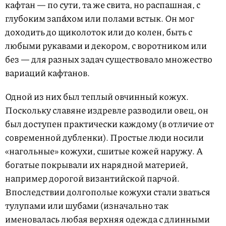
кафтан — по сути, та же свита, но распашная, с
глубоким запа́хом или полами встык. Он мог
доходить до щиколоток или до колен, быть с
любыми рукавами и декором, с воротником или
без — для разных задач существовало множество
вариаций кафтанов.
Одной из них был теплый овчинный кожух.
Поскольку славяне издревле разводили овец, он
был доступен практически каждому (в отличие от
современной дубленки). Простые люди носили
«нагольные» кожухи, сшитые кожей наружу. А
богатые покрывали их нарядной материей,
например дорогой византийской парчой.
Впоследствии долгополые кожухи стали зваться
тулупами или шубами (изначально так
именовалась любая верхняя одежда с длинными