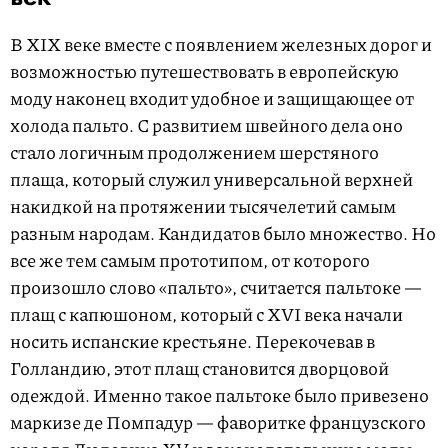
1
o
В XIX веке вместе с появлением железных дорог и
f
возможностью путешествовать в европейскую
3
моду наконец входит удобное и защищающее от
холода пальто. С развитием швейного дела оно
стало логичным продолжением шерстяного
плаща, который служил универсальной верхней
накидкой на протяжении тысячелетий самым
разным народам. Кандидатов было множество. Но
все же тем самым прототипом, от которого
произошло слово «пальто», считается пальтоке —
плащ с капюшоном, который с XVI века начали
носить испанские крестьяне. Перекочевав в
Голландию, этот плащ становится дворцовой
одеждой. Именно такое пальтоке было привезено
маркизе де Помпадур — фаворитке французского