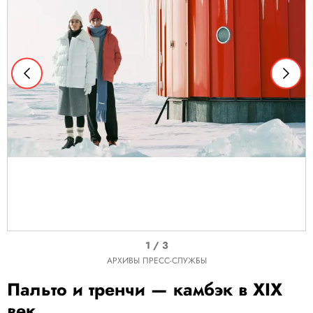
I
1 / 3
t
АРХИВЫ ПРЕСС-СЛУЖБЫ
e
Пальто и тренчи — камбэк в XIX
m
век