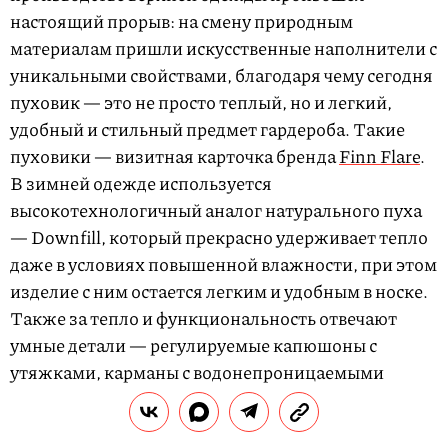
настоящий прорыв: на смену природным
материалам пришли искусственные наполнители с
уникальными свойствами, благодаря чему сегодня
пуховик — это не просто теплый, но и легкий,
удобный и стильный предмет гардероба. Такие
пуховики — визитная карточка бренда
Finn Flare
.
В зимней одежде используется
высокотехнологичный аналог натурального пуха
— Downfill, который прекрасно удерживает тепло
даже в условиях повышенной влажности, при этом
изделие с ним остается легким и удобным в носке.
Также за тепло и функциональность отвечают
умные детали — регулируемые капюшоны с
утяжками, карманы с водонепроницаемыми
застежками, вставки для вентиляции и
внутренние карманы для гаджетов.