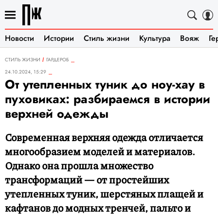
Новости
Истории
Стиль жизни
Культура
Вояж
Ге
СТИЛЬ ЖИЗНИ
ГАРДЕРОБ
24.10.2024, 15:29
От утепленных туник до ноу-хау в
пуховиках: разбираемся в истории
верхней одежды
Современная верхняя одежда отличается
многообразием моделей и материалов.
Однако она прошла множество
трансформаций — от простейших
утепленных туник, шерстяных плащей и
кафтанов до модных тренчей, пальто и