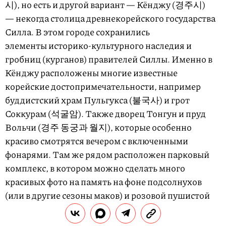
시), но есть и другой вариант — Кёнджу (경주시)
— некогда столица древнекорейского государства
Силла. В этом городе сохранились
элементы историко-культурного наследия и
гробниц (курганов) правителей Силлы. Именно в
Кёнджу расположены многие известные
корейские достопримечательности, например
буддистский храм Пульгукса (불국사) и грот
Соккурам (석굴암). Также дворец Тонгун и пруд
Вольчи (경주 동궁과 월지), которые особенно
красиво смотрятся вечером с включенными
фонарями. Там же рядом расположен парковый
комплекс, в котором можно сделать много
красивых фото на память на фоне подсолнухов
(или в другие сезоны маков) и розовой пушистой
травы мюли.