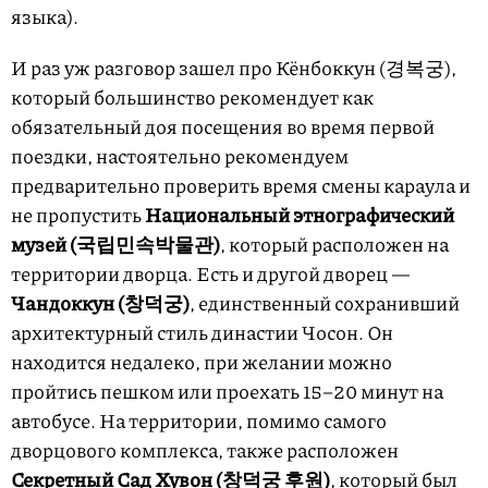
языка).
И раз уж разговор зашел про Кёнбоккун (경복궁),
который большинство рекомендует как
обязательный доя посещения во время первой
поездки, настоятельно рекомендуем
предварительно проверить время смены караула и
не пропустить
Национальный этнографический
музей (국립민속박물관)
, который расположен на
территории дворца. Есть и другой дворец —
Чандоккун (창덕궁)
, единственный сохранивший
архитектурный стиль династии Чосон. Он
находится недалеко, при желании можно
пройтись пешком или проехать 15–20 минут на
автобусе. На территории, помимо самого
дворцового комплекса, также расположен
Секретный Сад Хувон (창덕궁 후원)
, который был