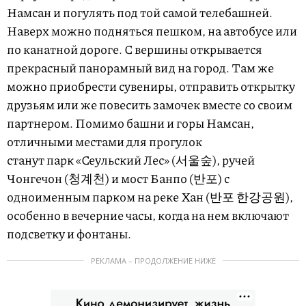
Намсан и погулять под той самой телебашней.
Наверх можно подняться пешком, на автобусе или
по канатной дороге. С вершины открывается
прекрасный панорамный вид на город. Там же
можно приобрести сувениры, отправить открытку
друзьям или же повесить замочек вместе со своим
партнером. Помимо башни и горы Намсан,
отличными местами для прогулок
станут парк «Сеульский Лес» (서울숲), ручей
Чонгечон (청계천) и мост Банпо (반포) с
одноименным парком на реке Хан (반포 한강공원),
особенно в вечерние часы, когда на нем включают
подсветку и фонтаны.
РЕКЛАМА – ПРОДОЛЖЕНИЕ НИЖЕ