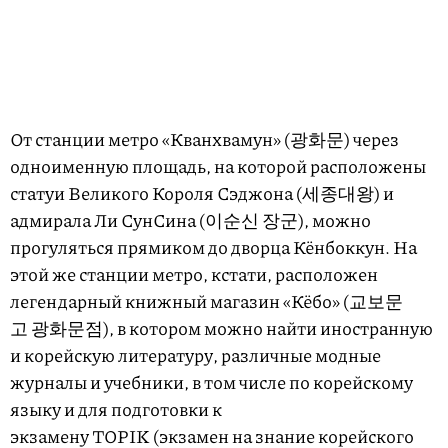
От станции метро «Кванхвамун» (광화문) через
одноименную площадь, на которой расположены
статуи Великого Короля Сэджона (세종대왕) и
адмирала Ли СунСина (이순신 장군), можно
прогуляться прямиком до дворца Кёнбоккун. На
этой же станции метро, кстати, расположен
легендарный книжный магазин «Кёбо» (교보문
고 광화문점), в котором можно найти иностранную
и корейскую литературу, различные модные
журналы и учебники, в том числе по корейскому
языку и для подготовки к
экзамену TOPIK (экзамен на знание корейского