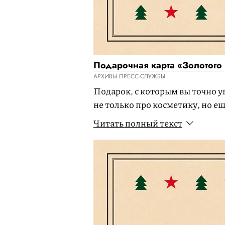
Подарочная карта «Золотого
АРХИВЫ ПРЕСС-СЛУЖБЫ
Подарок, с которым вы точно у
не только про косметику, но е
интерьера, sexual wellness и м
Читать полный текст
кликами.