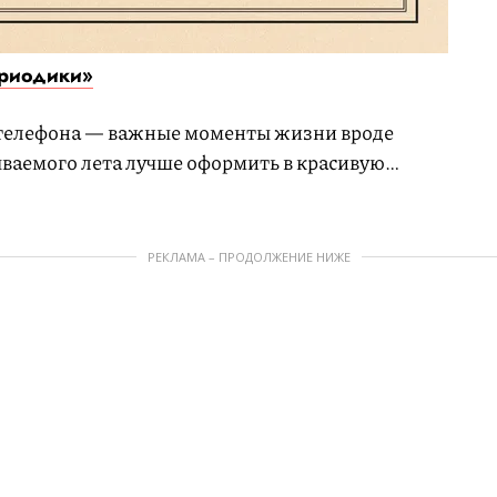
ериодики»
 телефона — важные моменты жизни вроде
ваемого лета лучше оформить в красивую
 Подойдет и для семейного фотоальбома.
РЕКЛАМА – ПРОДОЛЖЕНИЕ НИЖЕ