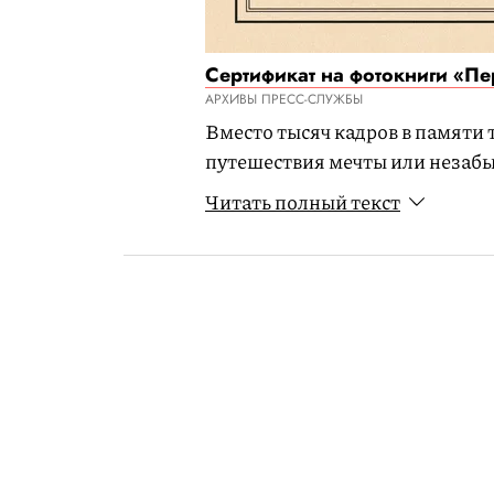
Сертификат на фотокниги «П
АРХИВЫ ПРЕСС-СЛУЖБЫ
Вместо тысяч кадров в памяти
путешествия мечты или незабы
фотокнигу на плотной бумаге.
Читать полный текст