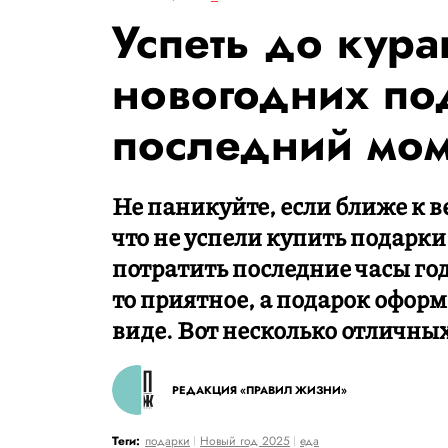
Успеть до кура
новогодних по
последний мом
Не паникуйте, если ближе к в
что не успели купить подарки
потратить последние часы год
то приятное, а подарок оформ
виде. Вот несколько отличных
РЕДАКЦИЯ «ПРАВИЛ ЖИЗНИ»
Теги:
подарки
Новый год 2025
еда