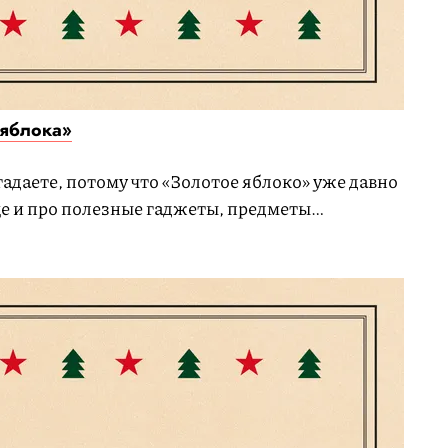
 яблока»
гадаете, потому что «Золотое яблоко» уже давно
ще и про полезные гаджеты, предметы
ногое другое. И главное, оформляется двумя