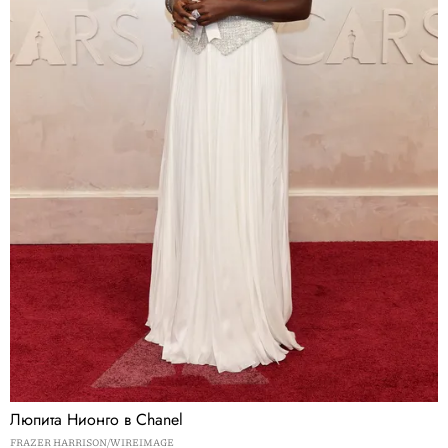
Люпита Нионго в Chanel
FRAZER HARRISON/WIREIMAGE