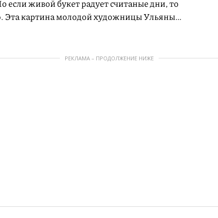
Но если живой букет радует считаные дни, то
о. Эта картина молодой художницы Ульяны
и о падающей звезде, позволяющей загадать
РЕКЛАМА – ПРОДОЛЖЕНИЕ НИЖЕ