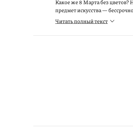
Какое же 8 Марта без цветов? 
предмет искусства — бессрочн
Пучеглазовой напоминает еще 
Читать полный текст
желание.