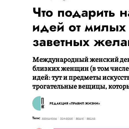
Что подарить н
идей от милых
заветных жела
Международный женский ден
близких женщин (в том числе 
идей: тут и предметы искусст
трогательные вещицы, которы
РЕДАКЦИЯ «ПРАВИЛ ЖИЗНИ»
Теги:
женщины
подарки
вещи
весна