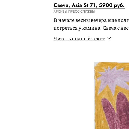
Свеча, Asia St 71, 5900 руб.
АРХИВЫ ПРЕСС-СЛУЖБЫ
В начале весны вечера еще долг
погреться у камина. Свеча с 
заменит его в городской кварт
Читать полный текст
деликатный аромат.