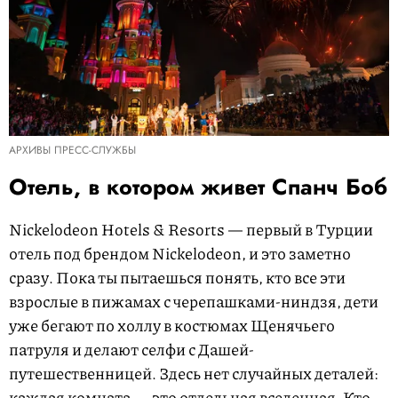
АРХИВЫ ПРЕСС-СЛУЖБЫ
Отель, в котором живет Спанч Боб
Nickelodeon Hotels & Resorts — первый в Турции
отель под брендом Nickelodeon, и это заметно
сразу. Пока ты пытаешься понять, кто все эти
взрослые в пижамах с черепашками-ниндзя, дети
уже бегают по холлу в костюмах Щенячьего
патруля и делают селфи с Дашей-
путешественницей. Здесь нет случайных деталей:
каждая комната — это отдельная вселенная. Кто-