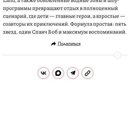
программы превращают отдых в полноценный
сценарий, где дети — главные герои, а взрослые —
соавторы их приключений. Формула простая: пять
звезд, один Спанч Боб и максимум воспоминаний.
Поделиться
СТИЛЬ ЖИЗНИ
ПУТЕШЕСТВИЯ
03.05.2025, 21:30
Свидание с городом: что нового
может рассказать Москва?
За окном уже почти лето – пора
отправляться на поиски приключений, а
еще – исследовать любимый мегаполис.