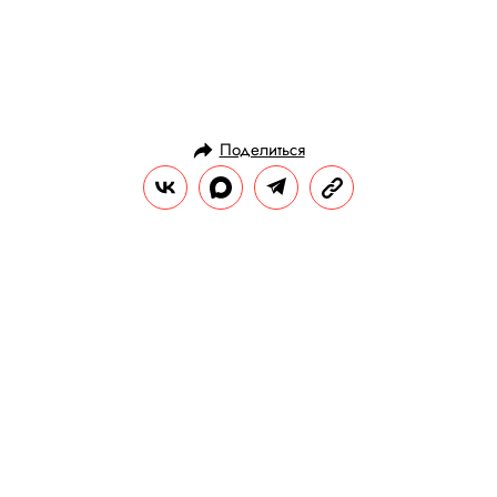
Поделиться
СТИЛЬ ЖИЗНИ
ЗДОРОВЬЕ И КРАСОТА
02.10.2025, 13:51
Косметичка на осень: что добавить
в уход с наступлением холодов
Осень — традиционно непростое время
для кожи и волос. Холод и ветер
умножаются на отопление и спешат