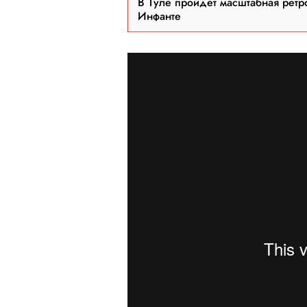
В Туле пройдет масштабная ретр
Инфанте