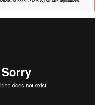
оспектива российского художника Франциско