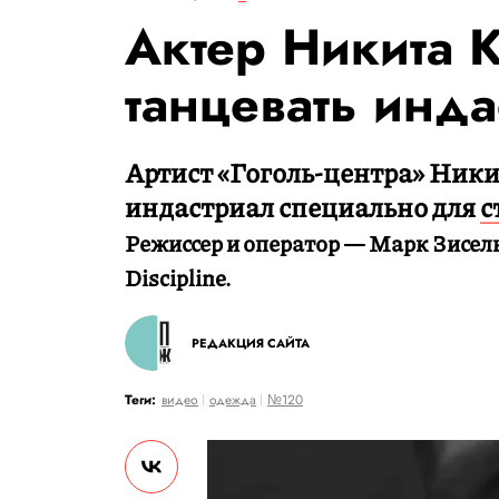
Актер Никита 
танцевать инда
Артист «Гоголь-центра» Ник
индастриал специально для
с
Режиссер и оператор — Марк Зисел
Discipline.
РЕДАКЦИЯ САЙТА
Теги:
видео
одежда
№120