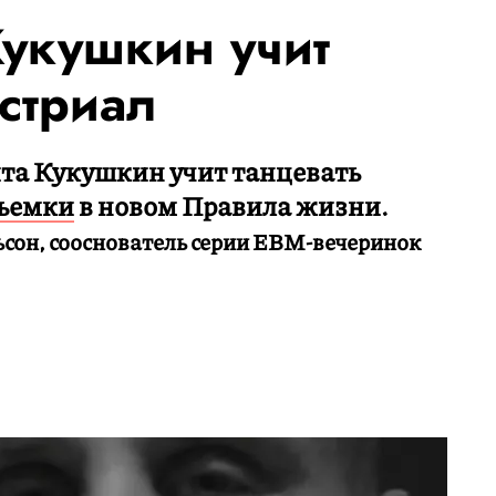
Кукушкин учит
стриал
ита Кукушкин учит танцевать
ъемки
в новом Правила жизни.
ьсон, сооснователь серии EBM-вечеринок