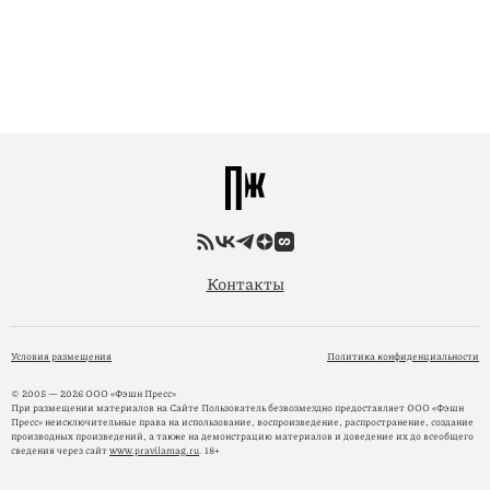
Контакты
Условия размещения
Политика конфиденциальности
© 2005 — 2026 ООО «Фэшн Пресс»
При размещении материалов на Сайте Пользователь безвозмездно предоставляет ООО «Фэшн
Пресс» неисключительные права на использование, воспроизведение, распространение, создание
производных произведений, а также на демонстрацию материалов и доведение их до всеобщего
сведения через сайт
www.pravilamag.ru
. 18+