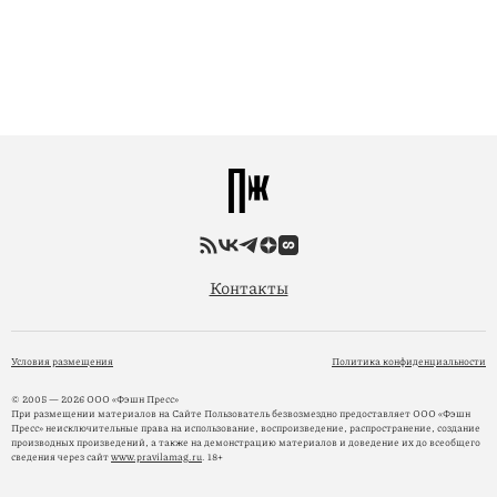
Контакты
Условия размещения
Политика конфиденциальности
© 2005 — 2026 ООО «Фэшн Пресс»
При размещении материалов на Сайте Пользователь безвозмездно предоставляет ООО «Фэшн
Пресс» неисключительные права на использование, воспроизведение, распространение, создание
производных произведений, а также на демонстрацию материалов и доведение их до всеобщего
сведения через сайт
www.pravilamag.ru
. 18+