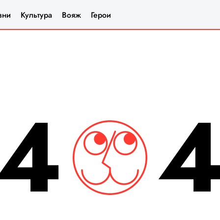
зни
Культура
Вояж
Герои
4