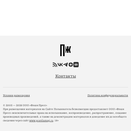
Контакты
Условия размещения
Политика конфиденциальности
© 2005 — 2026 ООО «Фэшн Пресс»
При размещении материалов на Сайте Пользователь безвозмездно предоставляет ООО «Фэшн
Пресс» неисключительные права на использование, воспроизведение, распространение, создание
производных произведений, а также на демонстрацию материалов и доведение их до всеобщего
сведения через сайт
www.pravilamag.ru
. 18+