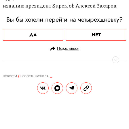
изданию президент SuperJob Алексей Захаров.
Вы бы хотели перейти на четырехдневку?
ДА
НЕТ
Поделиться
НОВОСТИ
НОВОСТИ БИЗНЕСА
03.02.2022, 15:37
ОБНОВЛЕНО
14.02.2026, 20:55
Впервые за всю историю
Facebook* в соцсети сократилось
число активных пользователей.
Акции Meta** упали более чем на
20%