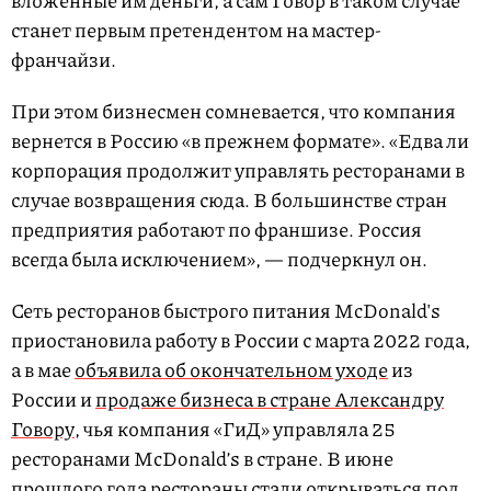
вложенные им деньги, а сам Говор в таком случае
станет первым претендентом на мастер-
франчайзи.
При этом бизнесмен сомневается, что компания
вернется в Россию «в прежнем формате». «Едва ли
корпорация продолжит управлять ресторанами в
случае возвращения сюда. В большинстве стран
предприятия работают по франшизе. Россия
всегда была исключением», — подчеркнул он.
Сеть ресторанов быстрого питания McDonald's
приостановила работу в России с марта 2022 года,
а в мае
объявила об окончательном уходе
из
России и
продаже бизнеса в стране Александру
Говору
, чья компания «ГиД» управляла 25
ресторанами McDonald’s в стране. В июне
прошлого года рестораны стали открываться под