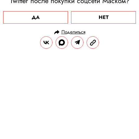
Twitter после покупки соцсети Маском?
ДА
НЕТ
Поделиться
НОВОСТИ
НОВОСТИ БИЗНЕСА
29.02.2024, 13:57
Путин распорядился провести
амнистию за дробление бизнеса
для ухода от налогов
Президент заявил, что предприниматели
должны отказаться от «притворного»
дробления бизнеса и перейти к
«цивилизованной работе в белую».