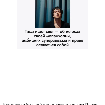
Иск подали бывший гендиректор соцсети Параг