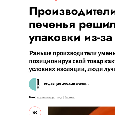
Производители
печенья решил
упаковки из-з
Раньше производители умень
позиционируя свой товар как 
условиях изоляции, люди лу
РЕДАКЦИЯ «ПРАВИЛ ЖИЗНИ»
Теги:
коронавирус
еда
бизнес