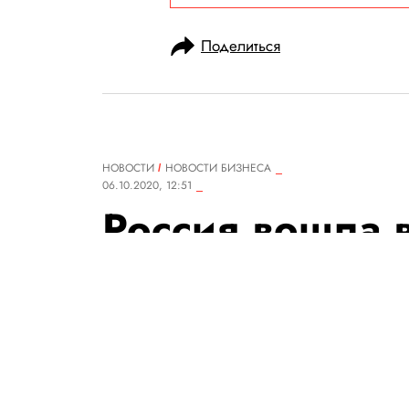
Поделиться
НОВОСТИ
НОВОСТИ БИЗНЕСА
06.10.2020, 12:51
Россия вошла в
отказу от нали
пандемии
Но Россия и раньше активно 
в 2010–2018 годах количеств