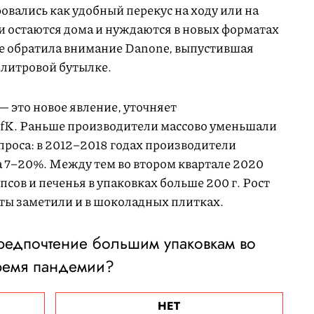
вались как удобный перекус на ходу или на
ди остаются дома и нуждаются в новых форматах
е обратила внимание Danone, выпустившая
-литровой бутылке.
 это новое явление, уточняет
GfK. Раньше производители массово уменьшали
проса: в 2012–2018 годах производители
 7–20%. Между тем во втором квартале 2020
псов и печенья в упаковках больше 200 г. Рост
ты заметили и в шоколадных плитках.
предпочтение большим упаковкам во
ремя пандемии?
НЕТ