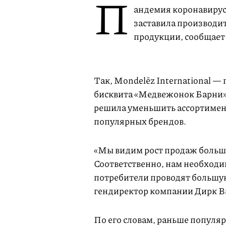
П
андемия коронавирус
заставила производит
продукции, сообщает
Так, Mondelēz International —
бисквита «Медвежонок Барни», 
решила уменьшить ассортимент
популярных брендов.
«Мы видим рост продаж больш
Соответственно, нам необходи
потребители проводят большую
гендиректор компании Дирк Ва
По его словам, раньше популя