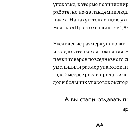
упаковке, которые позициониро
работе, но из-за пандемии лю
пачек. На такую тенденцию уж
молоко «Простоквашино» в 1,5
Увеличение размера упаковки —
исследовательская компания 
пачки товаров повседневного с
уменьшили размер упаковок на
года быстрее росли продажи чи
доли больших упаковок экспер
А вы стали отдавать 
в
ДА