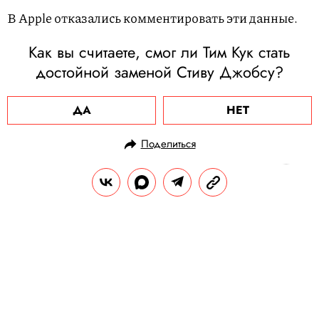
В Apple отказались комментировать эти данные.
Как вы считаете, смог ли Тим Кук стать
достойной заменой Стиву Джобсу?
ДА
НЕТ
Поделиться
НОВОСТИ
НОВОСТИ БИЗНЕСА
03.08.2020, 10:40
ОБНОВЛЕНО
15.02.2026, 12:50
Forbes составил рейтинг самых
богатых звезд российского шоу-
бизнеса. Его возглавили Сергей
Шнуров, Егор Крид и Дима Билан