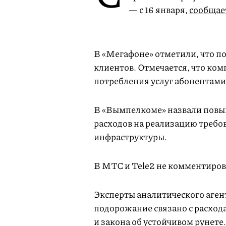
— с 16 января,
сообщае
В «Мегафоне» отметили, что п
клиентов. Отмечается, что ком
потребления услуг абонентами
В «Вымпелкоме» назвали повы
расходов на реализацию требо
инфраструктуры.
В МТС и Tele2 не комментиров
Эксперты аналитического агент
подорожание связано с расход
и закона об устойчивом рунете.