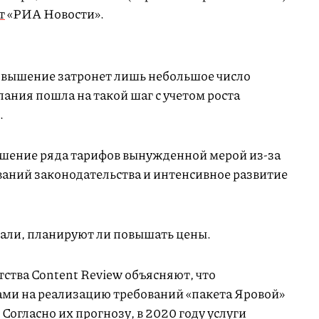
т
«РИА Новости».
овышение затронет лишь небольшое число
пания пошла на такой шаг с учетом роста
.
шение ряда тарифов вынужденной мерой из-за
ваний законодательства и интенсивное развитие
али, планируют ли повышать цены.
ства Content Review объясняют, что
ами на реализацию требований «пакета Яровой»
 Согласно их прогнозу, в 2020 году услуги