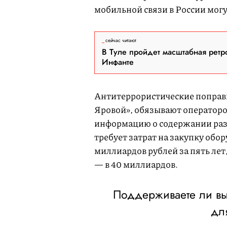
мобильной связи в России могу
сейчас читают
В Туле пройдет масштабная ретр
Инфанте
Антитеррористические поправк
Яровой», обязывают операторо
информацию о содержании разг
требует затрат на закупку обо
миллиардов рублей за пять ле
— в 40 миллиардов.
Поддерживаете ли вы
дл