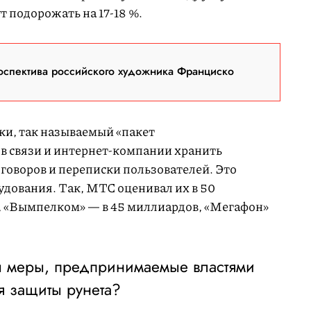
т подорожать на 17-18 %.
оспектива российского художника Франциско
и, так называемый «пакет
в связи и интернет-компании хранить
оворов и переписки пользователей. Это
рудования. Так, МТС оценивал их в 50
т, «Вымпелком» — в 45 миллиардов, «Мегафон»
 меры, предпринимаемые властями
я защиты рунета?