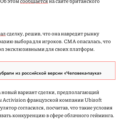
. Об этом
сообщается
на сайте британского
вал
сделку, решив, что она навредит рынку
азию выбора для игроков. СМА опасалась, что
sion эксклюзивными для своих платформ.
брали из российской версии «Человека-паука»
а новый вариант сделки, предполагающий
 Activision французской компании Ubisoft
улятор согласился, посчитав, что такие условия
ивать конкуренцию в сфере облачного гейминга.