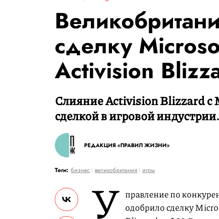
Великобритан
сделку Microso
Activision Bliz
Слияние Activision Blizzard с
сделкой в игровой индустрии
РЕДАКЦИЯ «ПРАВИЛ ЖИЗНИ»
Теги:
бизнес
великобритания
игры
У
правление по конкуре
одобрило сделку Micros