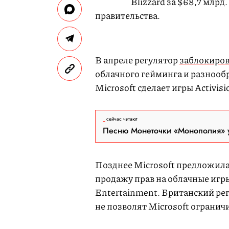
Blizzard за $68,7 млрд
правительства.
В апреле регулятор
заблокиро
облачного гейминга и разнообр
Microsoft сделает игры Activi
сейчас читают
Песню Монеточки «Монополия» у
Позднее Microsoft предложил
продажу прав на облачные игры
Entertainment. Британский рег
не позволят Microsoft огранич