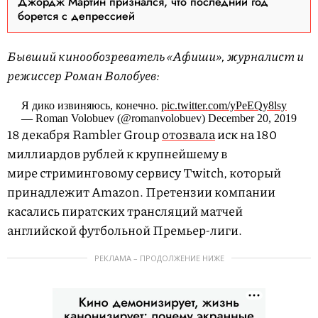
Джордж Мартин признался, что последний год
борется с депрессией
Бывший кинообозреватель «Афиши», журналист и
режиссер Роман Волобуев:
Я дико извиняюсь, конечно.
pic.twitter.com/yPeEQy8lsy
— Roman Volobuev (@romanvolobuev) December 20, 2019
18 декабря Rambler Group
отозвала
иск на 180
миллиардов рублей к крупнейшему в
мире стриминговому сервису Twitch, который
принадлежит Amazon. Претензии компании
касались пиратских трансляций матчей
английской футбольной Премьер-лиги.
РЕКЛАМА – ПРОДОЛЖЕНИЕ НИЖЕ