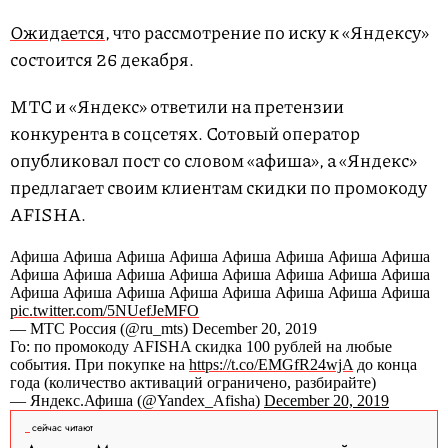
Ожидается
, что рассмотрение по иску к «Яндексу»
состоится 26 декабря.
МТС и «Яндекс» ответили на претензии
конкурента в соцсетях. Сотовый оператор
опубликовал пост со словом «афиша», а «Яндекс»
предлагает своим клиентам скидки по промокоду
AFISHA.
Афиша Афиша Афиша Афиша Афиша Афиша Афиша Афиша
Афиша Афиша Афиша Афиша Афиша Афиша Афиша Афиша
Афиша Афиша Афиша Афиша Афиша Афиша Афиша Афиша
pic.twitter.com/5NUefJeMFO
— МТС Россия (@ru_mts) December 20, 2019
Го: по промокоду AFISHA скидка 100 рублей на любые
события. При покупке на
https://t.co/EMGfR24wjA
до конца
года (количество активаций ограничено, разбирайте)
— Яндекс.Афиша (@Yandex_Afisha)
December 20, 2019
сейчас читают