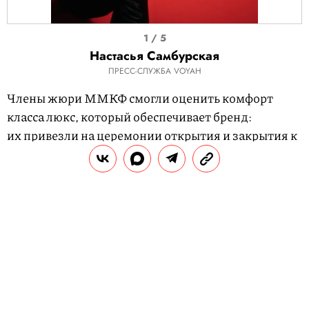
I
1 / 5
t
Настасья Самбурская
e
ПРЕСС-СЛУЖБА VOYAH
m
Члены жюри ММКФ смогли оценить комфорт
1
класса люкс, который обеспечивает бренд:
o
их привезли на церемонии открытия и закрытия к
f
театру «Россия» на электромобилях
VOYAH
5
PASSION
и
VOYAH DREAM
.
Также в рамках ММКФ состоялась премьера
интеллектуального электрокроссовера VOYAH
FREE в новой специальной гибридной версии
SPORT EDITION
. Спецверсия отличается
агрессивным дизайном, подчеркивающим
спортивный характер модели.