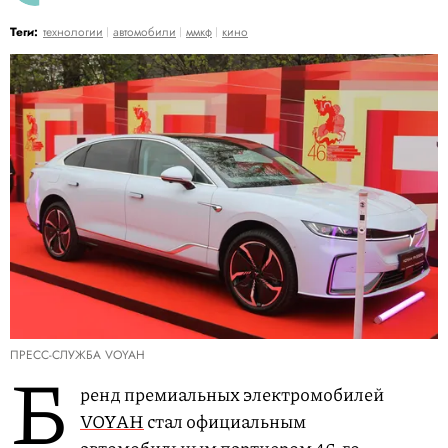
Теги:
технологии
автомобили
ммкф
кино
ПРЕСС-СЛУЖБА VOYAH
Б
ренд премиальных электромобилей
VOYAH
стал официальным