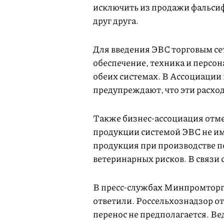
исключить из продажи фальсифи
друг друга.
Для введения ЭВС торговым с
обеспечение, техника и персон
обеих системах. В Ассоциаци
предупреждают, что эти расход
Также бизнес-ассоциация отме
продукции системой ЭВС не име
продукция при производстве по
ветеринарных рисков. В связи 
В пресс-службах Минпромторга
ответили. Россельхознадзор от
перенос не предполагается. В