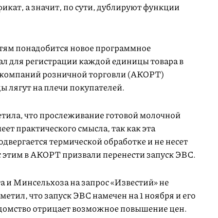
кат, а значит, по сути, дублируют функции
етям понадобится новое программное
ал для регистрации каждой единицы товара в
и компаний розничной торговли (АКОРТ)
ы лягут на плечи покупателей.
тила, что прослеживание готовой молочной
ет практического смысла, так как эта
двергается термической обработке и не несет
с этим в АКОРТ призвали перенести запуск ЭВС.
 и Минсельхоза на запрос «Известий» не
метил, что запуск ЭВС намечен на 1 ноября и его
едомство отрицает возможное повышение цен.