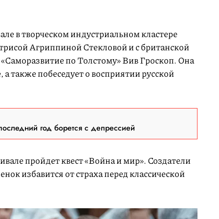
вале в творческом индустриальном кластере
актрисой Агриппиной Стекловой и с британской
 «Саморазвитие по Толстому» Вив Гроскоп. Она
, а также побеседует о восприятии русской
последний год борется с депрессией
тивале пройдет квест «Война и мир». Создатели
бенок избавится от страха перед классической