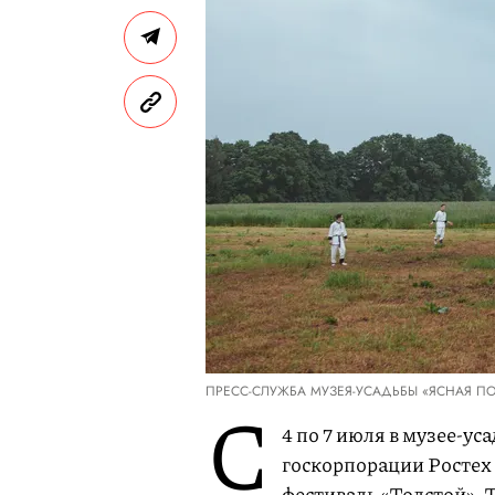
ПРЕСС-СЛУЖБА МУЗЕЯ-УСАДЬБЫ «ЯСНАЯ П
С
4 по 7 июля в музее-у
госкорпорации Росте
фестиваль «Толстой». 