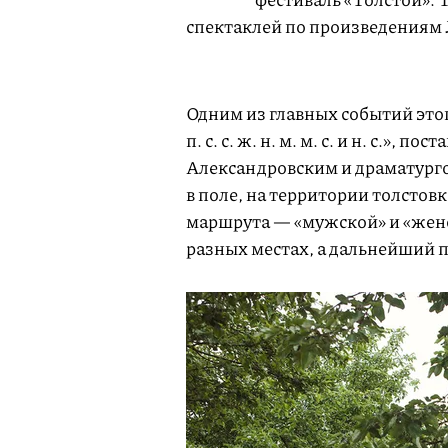
спектаклей по произведениям 
Одним из главных событий этог
п. с. с. ж. н. м. м. с. и н. с.»
Александровским и драматург
в поле, на территории толстов
маршрута — «мужской» и «женс
разных местах, а дальнейший п