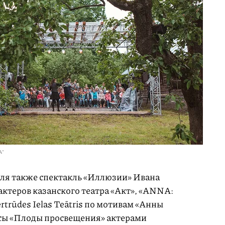
А"
ля также спектакль «Иллюзии» Ивана
актеров казанского театра «Акт», «АNNА:
rtrūdes Ielas Teātris по мотивам «Анны
есы «Плоды просвещения» актерами