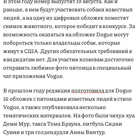
В этом году номер выпустят 19 августа. Как и
раньше, в нем будут участвовать собаки известных
людей, а на одну из цифровых обложек поместят
снимок животного, которое победит в конкурсе. За
возможность оказаться на обложке Dogue могут
побороться только владельцы собак, которые
живут в США. Других обязательных требований к
кандидатам нет. Для участия хозяевам достаточно
отправить любимое фото питомца в специальный
чат приложения Vogue.
В прошлом году редакция
подготовила
для Dogue
16 обложек с питомцами известных людей в стиле
Vogue, а также опубликовала несколько
тематических материалов. На фото были чихуа-хуа
Деми Мур, такса Тома Брауна, питбуль Сидни
Суини и три голдендудля Анны Винтур.