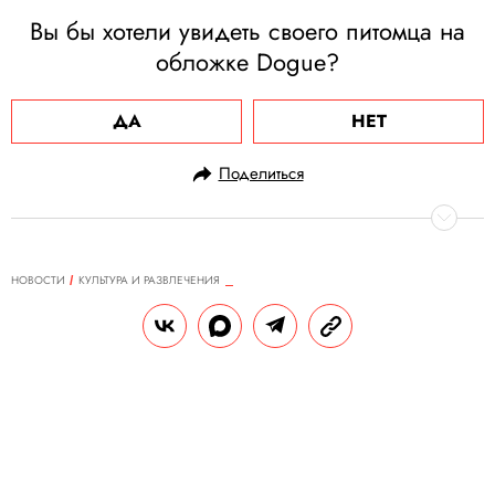
Вы бы хотели увидеть своего питомца на
обложке Dogue?
ДА
НЕТ
Поделиться
НОВОСТИ
КУЛЬТУРА И РАЗВЛЕЧЕНИЯ
31.07.2025, 17:36
В Москве открылась выставка
«Вглядываясь в мягкий свет»
Она вдохновлена исследованием зыбкой
границы между обыденным и эфемерным.