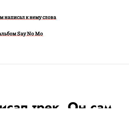
м написал к нему слова
альбом Say No Mo
исал трек. Он сам
 слова