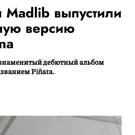
и Madlib выпустили
ную версию
na
 знаменитый дебютный альбом
азванием Piñata.