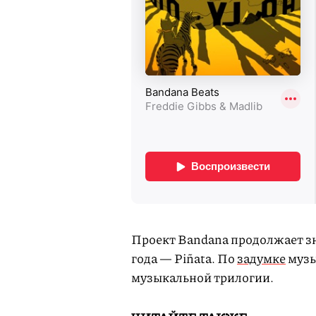
Проект Bandana продолжает зн
года — Piñata. По
задумке
музы
музыкальной трилогии.