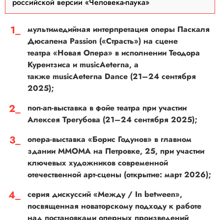
российской версии «Человека-паука»
мультимедийная интерпретация оперы Паскаля
Дюсапена Passion («Страсть») на сцене
театра «Новая Опера» в исполнении Теодора
Курентзиса и musicAeterna, а
также musicAeterna Dance (21–24 сентября
2025);
поп-ап-выставка в фойе театра при участии
Алексея Трегубова (21–24 сентября 2025);
опера-выставка «Борис Годунов» в главном
здании ММОМА на Петровке, 25, при участии
ключевых художников современной
отечественной арт-сцены (открытие: март 2026);
серия дискуссий «Между / In between»,
посвященная новаторскому подходу к работе
над постановками оперных произведений